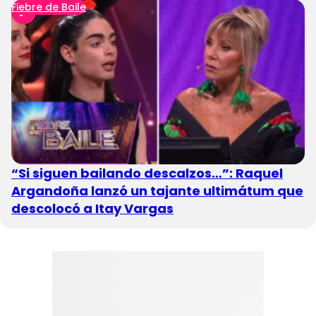
Fiebre de Baile
“Si siguen bailando descalzos…”: Raquel
Argandoña lanzó un tajante ultimátum que
descolocó a Itay Vargas