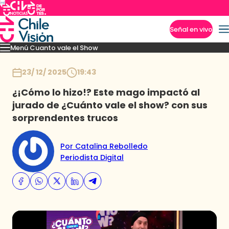
Señal en vivo
Menú Cuanto vale el Show
Imperdibles
Momentos
Presentaciones
Capítulos
Casting
Noticias
Inicio
23/ 12/ 2025
19:43
¿¡Cómo lo hizo!? Este mago impactó al
jurado de ¿Cuánto vale el show? con sus
sorprendentes trucos
Por Catalina Rebolledo
Periodista Digital