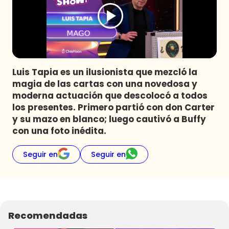
Programas
Club De La Comedia
Contigo en Directo
Plan Perfecto
Luis Tapia es un ilusionista que mezcló la
El Tiempo
magia de las cartas con una novedosa y
Sabingo
moderna actuación que descolocó a todos
Todos Los Programas
los presentes. Primero partió con don Carter
y su mazo en blanco; luego cautivó a Buffy
con una foto inédita.
Seguir en
Seguir en
Recomendadas