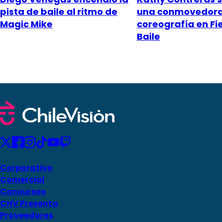
pista de baile al ritmo de
una conmovedor
Magic Mike
coreografía en Fi
Baile
Corporativo
Comercial
Concursos
CHV Presenta
Proveedores