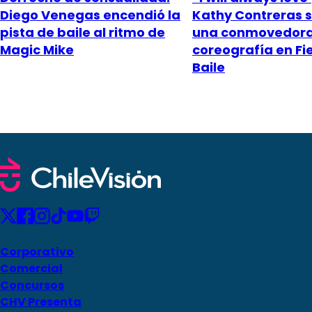
Diego Venegas encendió la
Kathy Contreras s
pista de baile al ritmo de
una conmovedor
Magic Mike
coreografía en Fi
Baile
Corporativo
Comercial
Concursos
CHV Presenta