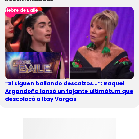
Fiebre de Baile
“Si siguen bailando descalzos…”: Raquel
Argandoña lanzó un tajante ultimátum que
descolocó a Itay Vargas