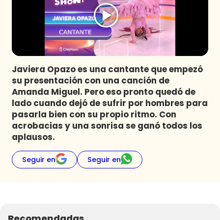
Programas
Club De La Comedia
Contigo en Directo
Plan Perfecto
Javiera Opazo es una cantante que empezó
El Tiempo
su presentación con una canción de
Sabingo
Amanda Miguel. Pero eso pronto quedó de
Todos Los Programas
lado cuando dejó de sufrir por hombres para
pasarla bien con su propio ritmo. Con
acrobacias y una sonrisa se ganó todos los
aplausos.
Seguir en
Seguir en
Recomendadas