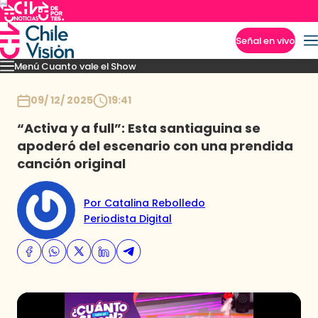
Señal en vivo
Menú Cuanto vale el Show
Imperdibles
Momentos
Presentaciones
Capítulos
Casting
Noticias
Inicio
09/ 12/ 2025
19:41
“Activa y a full”: Esta santiaguina se
apoderó del escenario con una prendida
canción original
Por Catalina Rebolledo
Periodista Digital