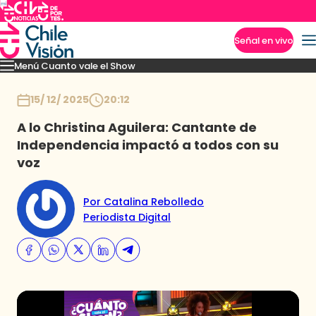
Señal en vivo
Menú Cuanto vale el Show
Imperdibles
Momentos
Presentaciones
Capítulos
Casting
Noticias
Inicio
15/ 12/ 2025
20:12
A lo Christina Aguilera: Cantante de
Independencia impactó a todos con su
voz
Por Catalina Rebolledo
Periodista Digital