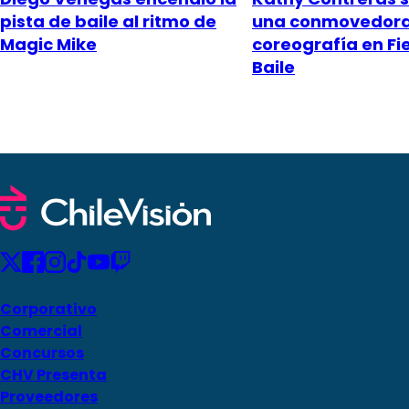
pista de baile al ritmo de
una conmovedor
Magic Mike
coreografía en Fi
Baile
Corporativo
Comercial
Concursos
CHV Presenta
Proveedores