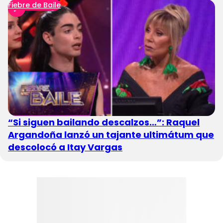
Fiebre de Baile
“Si siguen bailando descalzos…”: Raquel
Argandoña lanzó un tajante ultimátum que
descolocó a Itay Vargas