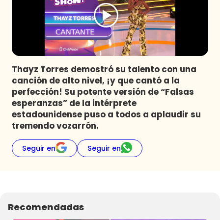
Programas
Club De La Comedia
Contigo en Directo
Plan Perfecto
Thayz Torres demostró su talento con una
El Tiempo
canción de alto nivel, ¡y que cantó a la
Sabingo
perfección! Su potente versión de “Falsas
Todos Los Programas
esperanzas” de la intérprete
estadounidense puso a todos a aplaudir su
tremendo vozarrón.
Seguir en
Seguir en
Recomendadas