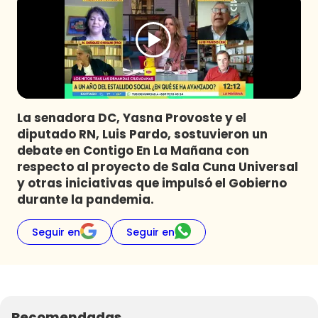
Programas
Club De La Comedia
Contigo en Directo
Plan Perfecto
El Tiempo
La senadora DC, Yasna Provoste y el
Sabingo
diputado RN, Luis Pardo, sostuvieron un
Todos Los Programas
debate en Contigo En La Mañana con
respecto al proyecto de Sala Cuna Universal
y otras iniciativas que impulsó el Gobierno
durante la pandemia.
Seguir en
Seguir en
Recomendadas