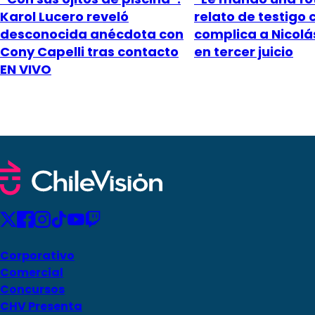
Karol Lucero reveló
relato de testigo 
desconocida anécdota con
complica a Nicol
Cony Capelli tras contacto
en tercer juicio
EN VIVO
Corporativo
Comercial
Concursos
CHV Presenta