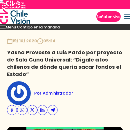
Señal en vivo
Menú Contigo en la mañana
Imperdibles
Momentos
Reportajes
Denuncias
Policial
Política
Espectáculo
Inicio
19/ 10/ 2020
05:24
Yasna Provoste a Luis Pardo por proyecto
de Sala Cuna Universal: “Dígale a los
chilenos de dónde quería sacar fondos el
Estado”
Por Administrador