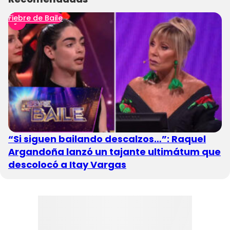
Fiebre de Baile
“Si siguen bailando descalzos…”: Raquel
Argandoña lanzó un tajante ultimátum que
descolocó a Itay Vargas