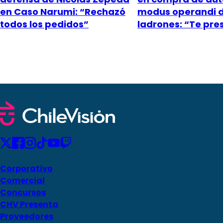
en Caso Narumi: “Rechazó
modus operandi 
todos los pedidos”
ladrones: “Te pr
Corporativo
Comercial
Concursos
CHV Presenta
Proveedores