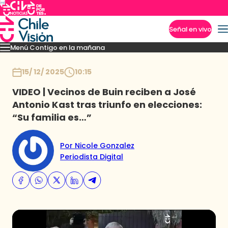
Señal en vivo
Menú Contigo en la mañana
Imperdibles
Momentos
Reportajes
Denuncias
Policial
Política
Espectáculo
Inicio
15/ 12/ 2025
10:15
VIDEO | Vecinos de Buin reciben a José
Antonio Kast tras triunfo en elecciones:
“Su familia es…”
Por Nicole Gonzalez
Periodista Digital