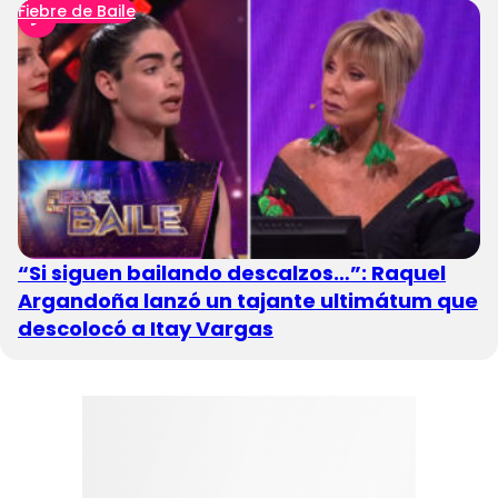
Fiebre de Baile
“Si siguen bailando descalzos…”: Raquel
Argandoña lanzó un tajante ultimátum que
descolocó a Itay Vargas