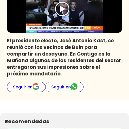
Programas
Club De La Comedia
Contigo en Directo
Plan Perfecto
El presidente electo, José Antonio Kast, se
El Tiempo
reunió con los vecinos de Buin para
Sabingo
compartir un desayuno. En Contigo en la
Todos Los Programas
Mañana algunos de los residentes del sector
entregaron sus impresiones sobre el
próximo mandatario.
Seguir en
Seguir en
Recomendadas