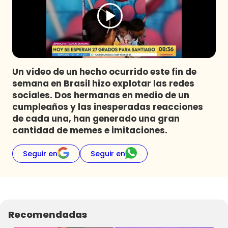
Programas
Club De La Comedia
Contigo en Directo
Plan Perfecto
Un video de un hecho ocurrido este fin de
El Tiempo
semana en Brasil hizo explotar las redes
Sabingo
sociales. Dos hermanas en medio de un
Todos Los Programas
cumpleaños y las inesperadas reacciones
de cada una, han generado una gran
cantidad de memes e imitaciones.
Seguir en
Seguir en
Recomendadas