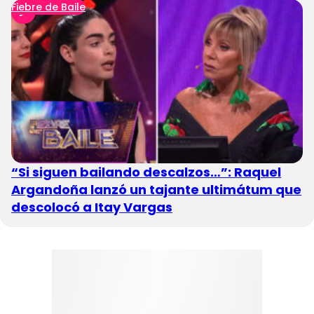
Fiebre de Baile
“Si siguen bailando descalzos…”: Raquel
Argandoña lanzó un tajante ultimátum que
descolocó a Itay Vargas