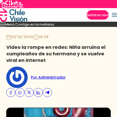
Señal en vivo
Menú Contigo en la mañana
Imperdibles
Momentos
Reportajes
Denuncias
Policial
Política
Espectáculo
Inicio
21/ 10/ 2020
10:35
Video la rompe en redes: Niña arruina el
cumpleaños de su hermana y se vuelve
viral en internet
Por Administrador