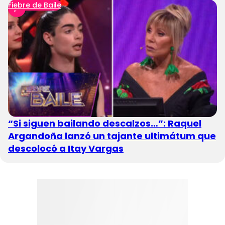
Fiebre de Baile
“Si siguen bailando descalzos…”: Raquel
Argandoña lanzó un tajante ultimátum que
descolocó a Itay Vargas