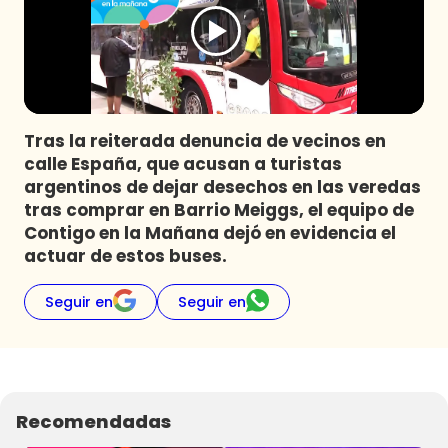
Programas
Club De La Comedia
Contigo en Directo
Plan Perfecto
Tras la reiterada denuncia de vecinos en
El Tiempo
calle España, que acusan a turistas
Sabingo
argentinos de dejar desechos en las veredas
Todos Los Programas
tras comprar en Barrio Meiggs, el equipo de
Contigo en la Mañana dejó en evidencia el
actuar de estos buses.
Seguir en
Seguir en
Recomendadas