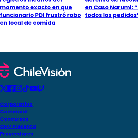
momento exacto en que
en Caso Narumi: 
funcionario PDI frustró robo
todos los pedidos
en local de comida
Corporativo
Comercial
Concursos
CHV Presenta
Proveedores