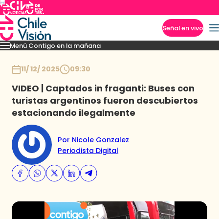
Señal en vivo
Menú Contigo en la mañana
Imperdibles
Momentos
Reportajes
Denuncias
Policial
Política
Espectáculo
Inicio
11/ 12/ 2025
09:30
VIDEO | Captados in fraganti: Buses con
turistas argentinos fueron descubiertos
estacionando ilegalmente
Por Nicole Gonzalez
Periodista Digital