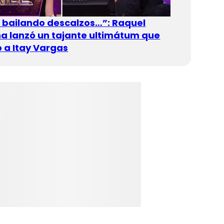
n bailando descalzos…”: Raquel
 lanzó un tajante ultimátum que
 a Itay Vargas