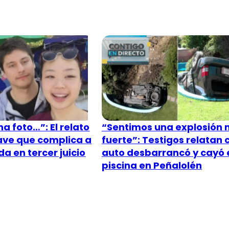
a foto…”: El relato
“Sentimos una explosión
lave que complica a
fuerte”: Testigos relatan
a en tercer juicio
auto desbarrancó y cayó 
piscina en Peñalolén