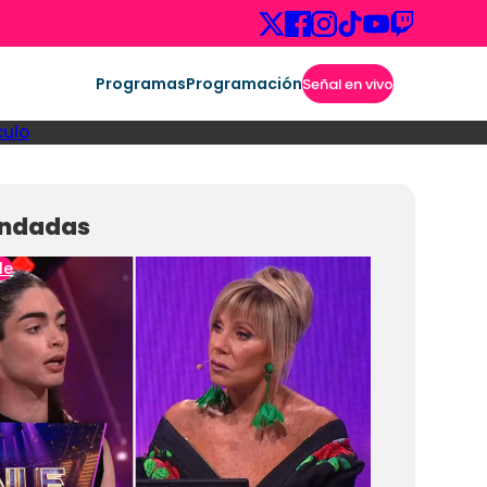
Programas
Programación
Señal en vivo
culo
ndadas
le