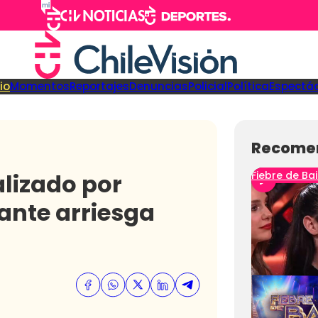
cio
Momentos
Reportajes
Denuncias
Policial
Política
Espectá
Recome
alizado por
Fiebre de Bai
tante arriesga