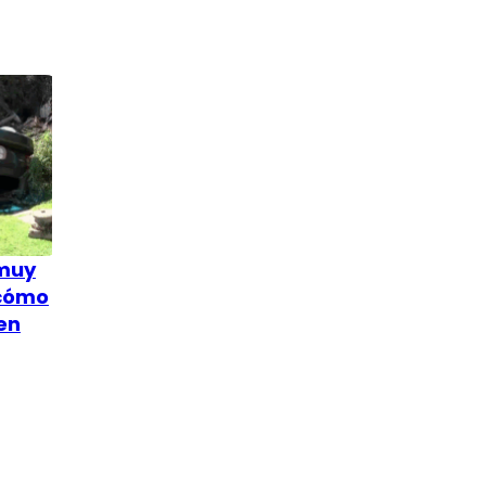
 muy
 cómo
en