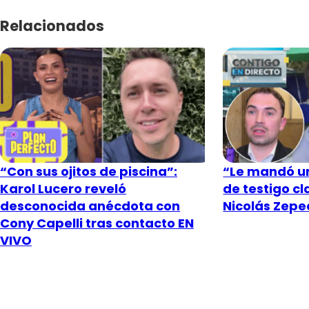
Relacionados
“Con sus ojitos de piscina”:
“Le mandó un
Karol Lucero reveló
de testigo c
desconocida anécdota con
Nicolás Zeped
Cony Capelli tras contacto EN
VIVO