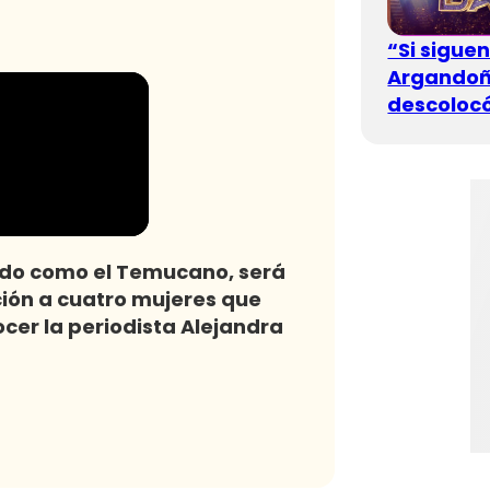
“Si sigue
Argandoña
descolocó
ido como el Temucano, será
ción a cuatro mujeres que
ocer la periodista Alejandra