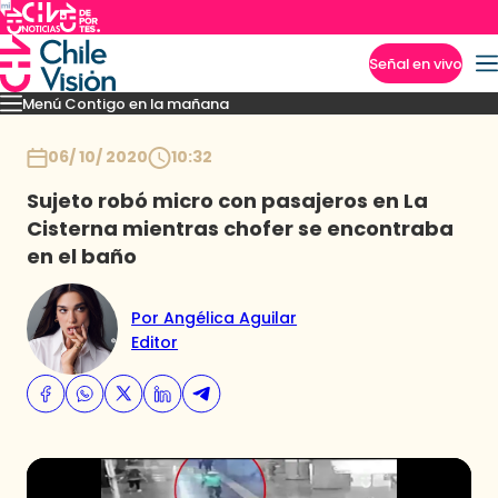
Señal en vivo
Menú Contigo en la mañana
Imperdibles
Momentos
Reportajes
Denuncias
Policial
Política
Espectáculo
Inicio
06/ 10/ 2020
10:32
Sujeto robó micro con pasajeros en La
Cisterna mientras chofer se encontraba
en el baño
Por Angélica Aguilar
Editor