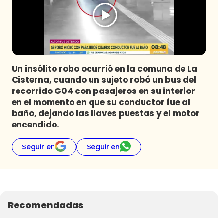
Programas
Club De La Comedia
Contigo en Directo
Plan Perfecto
Un insólito robo ocurrió en la comuna de La
El Tiempo
Cisterna, cuando un sujeto robó un bus del
Sabingo
recorrido G04 con pasajeros en su interior
Todos Los Programas
en el momento en que su conductor fue al
baño, dejando las llaves puestas y el motor
encendido.
Seguir en
Seguir en
Recomendadas