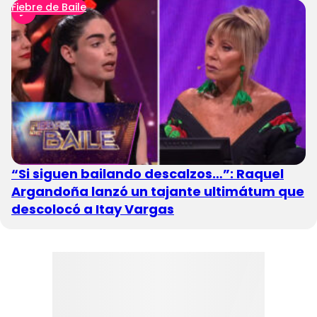
Fiebre de Baile
“Si siguen bailando descalzos…”: Raquel
Argandoña lanzó un tajante ultimátum que
descolocó a Itay Vargas