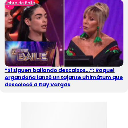
Fiebre de Baile
“Si siguen bailando descalzos…”: Raquel
Argandoña lanzó un tajante ultimátum que
descolocó a Itay Vargas