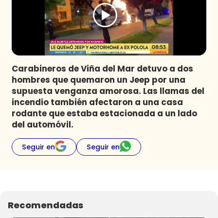
Programas
Club De La Comedia
Contigo en Directo
Plan Perfecto
Carabineros de Viña del Mar detuvo a dos
El Tiempo
hombres que quemaron un Jeep por una
Sabingo
supuesta venganza amorosa. Las llamas del
Todos Los Programas
incendio también afectaron a una casa
rodante que estaba estacionada a un lado
del automóvil.
Seguir en
Seguir en
Recomendadas