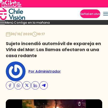
Señal en vivo
Menú Contigo en la mañana
Imperdibles
Momentos
Reportajes
Denuncias
Policial
Política
Espectáculo
Inicio
30/ 10/ 2020
10:17
Sujeto incendió automóvil de expareja en
Viña del Mar: Las llamas afectaron a una
casa rodante
Por Administrador