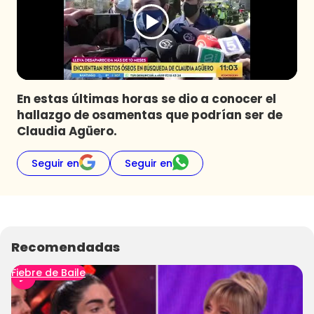
Programas
Club De La Comedia
Contigo en Directo
Plan Perfecto
En estas últimas horas se dio a conocer el
El Tiempo
hallazgo de osamentas que podrían ser de
Sabingo
Claudia Agüero.
Todos Los Programas
Seguir en
Seguir en
Recomendadas
Fiebre de Baile