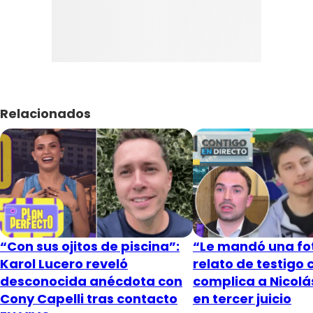
Relacionados
“Con sus ojitos de piscina”:
“Le mandó una fot
Karol Lucero reveló
relato de testigo 
desconocida anécdota con
complica a Nicol
Cony Capelli tras contacto
en tercer juicio