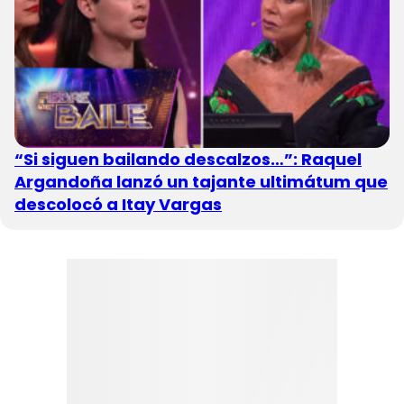
“Si siguen bailando descalzos…”: Raquel
Argandoña lanzó un tajante ultimátum que
descolocó a Itay Vargas