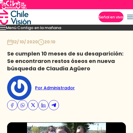
Señal en vivo
Menú Contigo en la mañana
Imperdibles
Momentos
Reportajes
Denuncias
Policial
Política
Espectáculo
Inicio
12/ 10/ 2020
20:10
Se cumplen 10 meses de su desaparición:
Se encontraron restos óseos en nueva
búsqueda de Claudia Agüero
Por Administrador