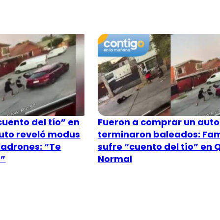
uento del tío” en
Fueron a comprar un auto
uto reveló modus
terminaron baleados: Fam
ladrones: “Te
sufre “cuento del tío” en 
…”
Normal