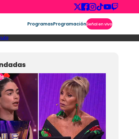
Programas
Programación
Señal en vivo
culo
ndadas
le