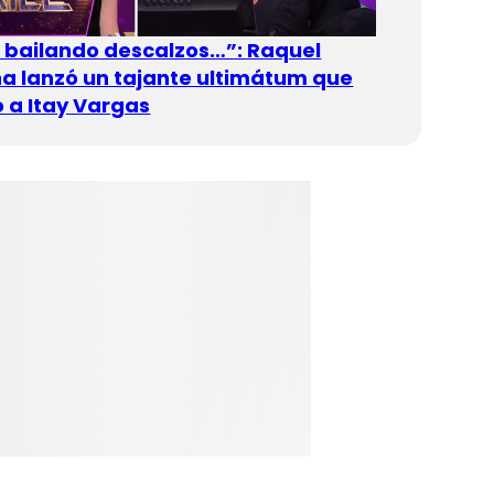
n bailando descalzos…”: Raquel
 lanzó un tajante ultimátum que
 a Itay Vargas