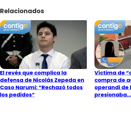
Relacionados
El revés que complica la
Víctima de “c
defensa de Nicolás Zepeda en
compra de a
Caso Narumi: “Rechazó todos
operandi de 
los pedidos”
presionaba