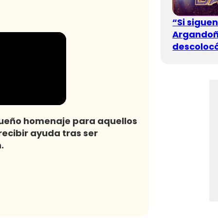
“Si sigue
Argandoña
descolocó
queño homenaje para aquellos
recibir ayuda tras ser
.