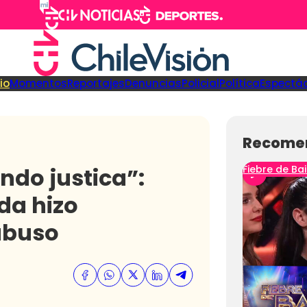
cio
Momentos
Reportajes
Denuncias
Policial
Política
Espectá
Recome
ndo justica”:
Fiebre de Bai
da hizo
abuso