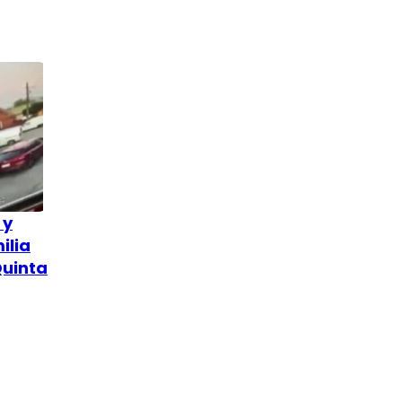
 y
ilia
Quinta