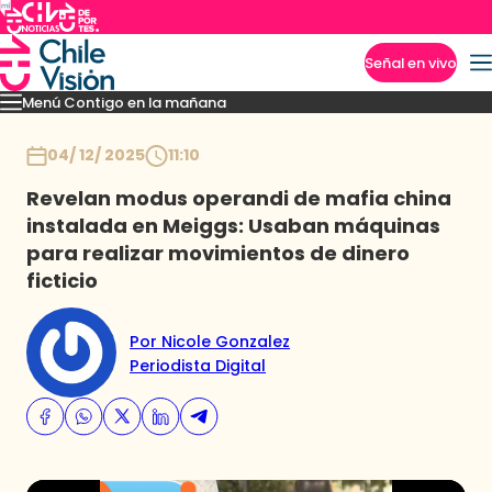
Señal en vivo
Menú Contigo en la mañana
Imperdibles
Momentos
Reportajes
Denuncias
Policial
Política
Espectáculo
Inicio
04/ 12/ 2025
11:10
Revelan modus operandi de mafia china
instalada en Meiggs: Usaban máquinas
para realizar movimientos de dinero
ficticio
Por Nicole Gonzalez
Periodista Digital