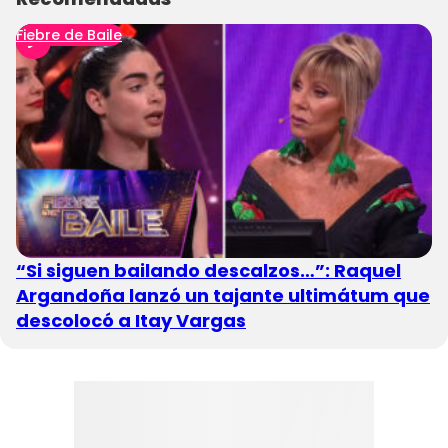
Fiebre de Baile
“Si siguen bailando descalzos…”: Raquel
Argandoña lanzó un tajante ultimátum que
descolocó a Itay Vargas