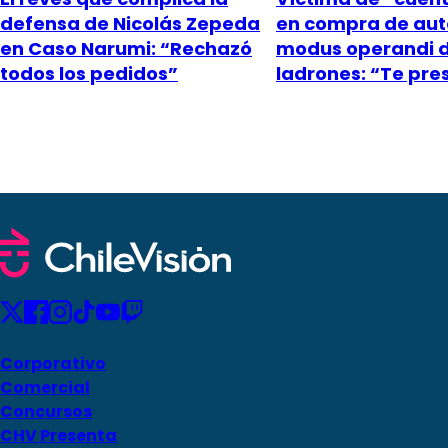
defensa de Nicolás Zepeda
en compra de aut
en Caso Narumi: “Rechazó
modus operandi 
todos los pedidos”
ladrones: “Te pr
Corporativo
Comercial
Concursos
CHV Presenta