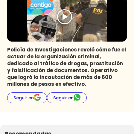
Programas
Club De La Comedia
Contigo en Directo
Plan Perfecto
El Tiempo
Policía de Investigaciones reveló cómo fue el
Sabingo
actuar de la organización criminal,
Todos Los Programas
dedicado al tráfico de drogas, prostitución
y falsificación de documentos. Operativo
que logró la incautación de más de 600
millones de pesos en efectivo.
Seguir en
Seguir en
Recomendadas