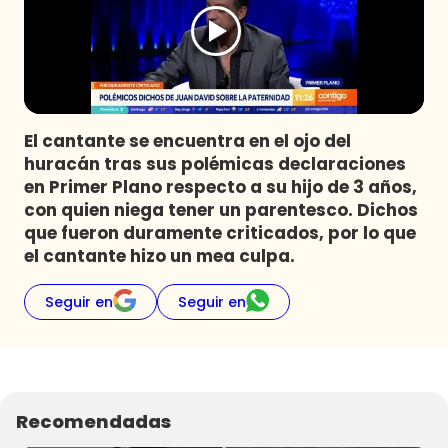
Programas
Club De La Comedia
Contigo en Directo
Plan Perfecto
El cantante se encuentra en el ojo del
El Tiempo
huracán tras sus polémicas declaraciones
Sabingo
en Primer Plano respecto a su hijo de 3 años,
Todos Los Programas
con quien niega tener un parentesco. Dichos
que fueron duramente criticados, por lo que
el cantante hizo un mea culpa.
Seguir en
Seguir en
Recomendadas