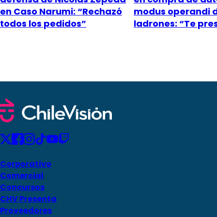
en Caso Narumi: “Rechazó
modus operandi 
todos los pedidos”
ladrones: “Te pr
Corporativo
Comercial
Concursos
CHV Presenta
Proveedores