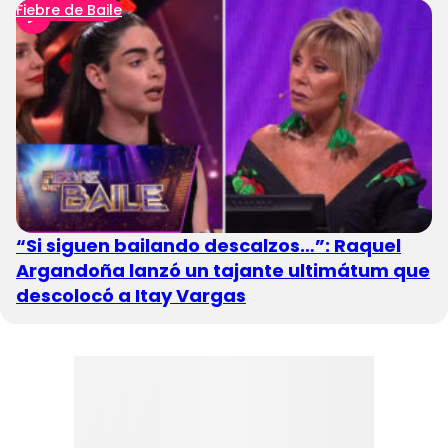
Fiebre de Baile
“Si siguen bailando descalzos…”: Raquel
Argandoña lanzó un tajante ultimátum que
descolocó a Itay Vargas