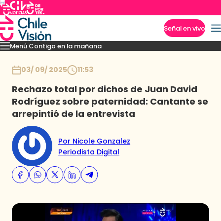
Señal en vivo
Menú Contigo en la mañana
Imperdibles
Momentos
Reportajes
Denuncias
Policial
Política
Espectáculo
Inicio
03/ 09/ 2025
11:53
Rechazo total por dichos de Juan David
Rodríguez sobre paternidad: Cantante se
arrepintió de la entrevista
Por Nicole Gonzalez
Periodista Digital