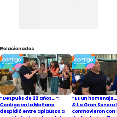
Relacionados
“Después de 22 años…”:
“Es un homenaje…”
Contigo en la Mañana
& La Gran Sonora
despidió entre aplausos a
conmovieron con 