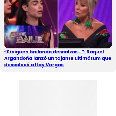
“Si siguen bailando descalzos…”: Raquel
Argandoña lanzó un tajante ultimátum que
descolocó a Itay Vargas