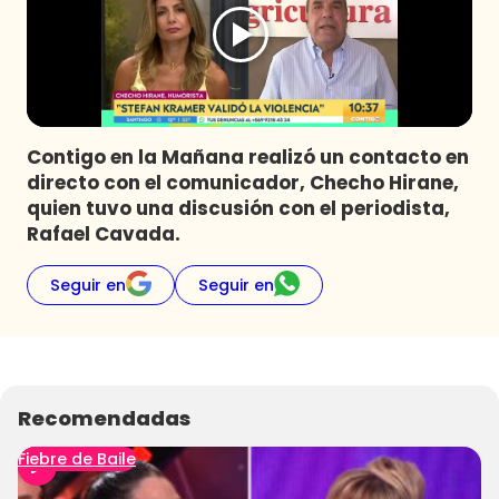
Programas
Club De La Comedia
Contigo en Directo
Plan Perfecto
Contigo en la Mañana realizó un contacto en
El Tiempo
directo con el comunicador, Checho Hirane,
Sabingo
quien tuvo una discusión con el periodista,
Todos Los Programas
Rafael Cavada.
Seguir en
Seguir en
Recomendadas
Fiebre de Baile