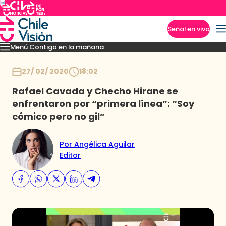
Señal en vivo
Menú Contigo en la mañana
Imperdibles
Momentos
Reportajes
Denuncias
Policial
Política
Espectáculo
Inicio
27/ 02/ 2020
18:02
Rafael Cavada y Checho Hirane se
enfrentaron por “primera línea”: “Soy
cómico pero no gil”
Por Angélica Aguilar
Editor