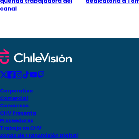
querida trabajadora del
dedicatoria a To
canal
Corporativo
Comercial
Concursos
CHV Presenta
Proveedores
Trabaja en CHV
Zonas de Transmisión Digital