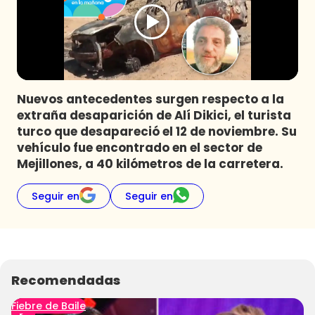
Programas
Club De La Comedia
Contigo en Directo
Plan Perfecto
Nuevos antecedentes surgen respecto a la
El Tiempo
extraña desaparición de Alí Dikici, el turista
Sabingo
turco que desapareció el 12 de noviembre. Su
Todos Los Programas
vehículo fue encontrado en el sector de
Mejillones, a 40 kilómetros de la carretera.
Seguir en
Seguir en
Recomendadas
Fiebre de Baile