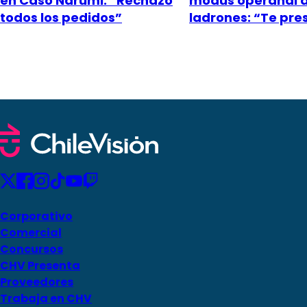
en Caso Narumi: “Rechazó
modus operandi 
todos los pedidos”
ladrones: “Te pr
Corporativo
Comercial
Concursos
CHV Presenta
Proveedores
Trabaja en CHV