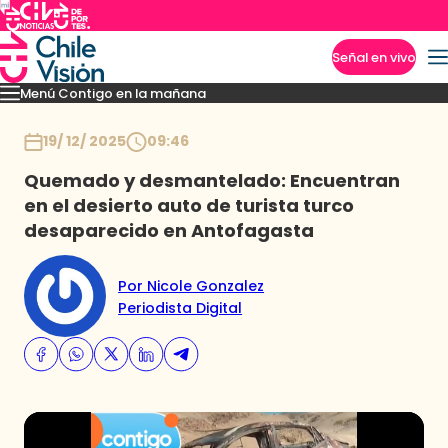
Señal en vivo
Menú Contigo en la mañana
Imperdibles
Momentos
Reportajes
Denuncias
Policial
Política
Espectáculo
Inicio
19/ 12/ 2025
09:46
Quemado y desmantelado: Encuentran
en el desierto auto de turista turco
desaparecido en Antofagasta
Por Nicole Gonzalez
Periodista Digital