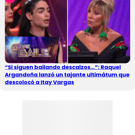
“Si siguen bailando descalzos…”: Raquel
Argandoña lanzó un tajante ultimátum que
descolocó a Itay Vargas