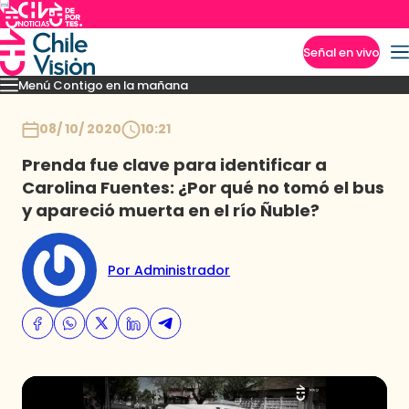
Señal en vivo
Menú Contigo en la mañana
Imperdibles
Momentos
Reportajes
Denuncias
Policial
Política
Espectáculo
Inicio
08/ 10/ 2020
10:21
Prenda fue clave para identificar a
Carolina Fuentes: ¿Por qué no tomó el bus
y apareció muerta en el río Ñuble?
Por Administrador