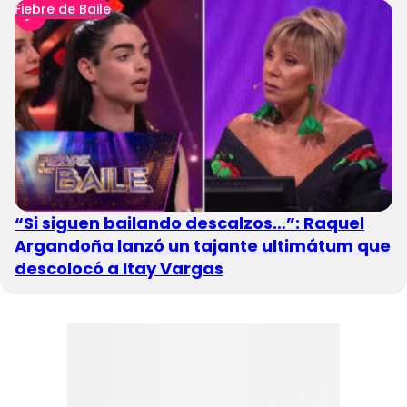
Fiebre de Baile
“Si siguen bailando descalzos…”: Raquel
Argandoña lanzó un tajante ultimátum que
descolocó a Itay Vargas