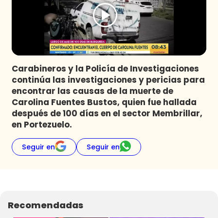
Programas
Club De La Comedia
Contigo en Directo
Plan Perfecto
Carabineros y la Policía de Investigaciones
El Tiempo
continúa las investigaciones y pericias para
Sabingo
encontrar las causas de la muerte de
Todos Los Programas
Carolina Fuentes Bustos, quien fue hallada
después de 100 días en el sector Membrillar,
en Portezuelo.
Seguir en
Seguir en
Recomendadas