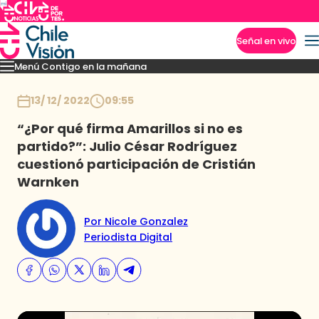
Señal en vivo
Menú Contigo en la mañana
Imperdibles
Momentos
Reportajes
Denuncias
Policial
Política
Espectáculo
Inicio
13/ 12/ 2022
09:55
“¿Por qué firma Amarillos si no es
partido?”: Julio César Rodríguez
cuestionó participación de Cristián
Warnken
Por Nicole Gonzalez
Periodista Digital