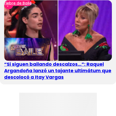
Fiebre de Baile
“Si siguen bailando descalzos…”: Raquel
Argandoña lanzó un tajante ultimátum que
descolocó a Itay Vargas