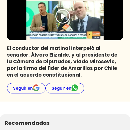
Programas
Club De La Comedia
Contigo en Directo
Plan Perfecto
El Tiempo
El conductor del matinal interpeló al
Sabingo
senador, Álvaro Elizalde, y al presidente de
Todos Los Programas
la Cámara de Diputados, Vlado Mirosevic,
por la firma del líder de Amarillos por Chile
en el acuerdo constitucional.
Seguir en
Seguir en
Recomendadas