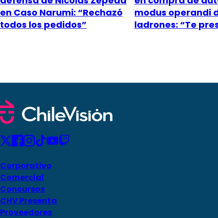
defensa de Nicolás Zepeda
en compra de aut
en Caso Narumi: “Rechazó
modus operandi 
todos los pedidos”
ladrones: “Te pr
Corporativo
Comercial
Concursos
CHV Presenta
Proveedores