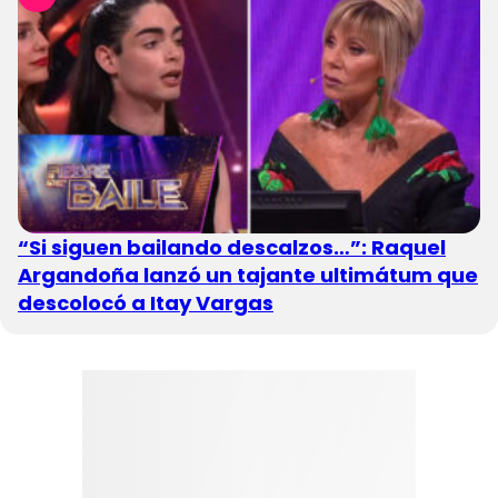
“Si siguen bailando descalzos…”: Raquel
Argandoña lanzó un tajante ultimátum que
descolocó a Itay Vargas