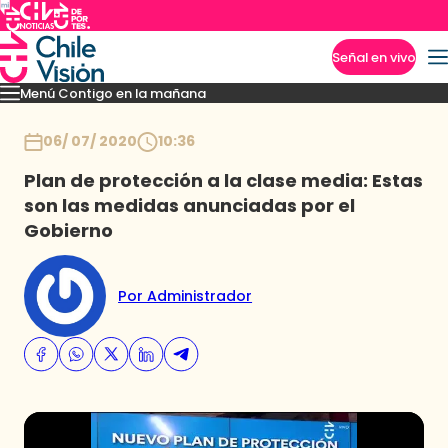
Señal en vivo
Menú Contigo en la mañana
Imperdibles
Momentos
Reportajes
Denuncias
Policial
Política
Espectáculo
Inicio
06/ 07/ 2020
10:36
Plan de protección a la clase media: Estas
son las medidas anunciadas por el
Gobierno
Por Administrador