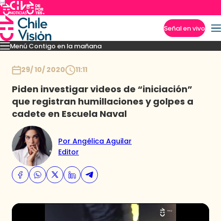
Señal en vivo
Menú Contigo en la mañana
Imperdibles
Momentos
Reportajes
Denuncias
Policial
Política
Espectáculo
Inicio
29/ 10/ 2020
11:11
Piden investigar videos de “iniciación”
que registran humillaciones y golpes a
cadete en Escuela Naval
Por Angélica Aguilar
Editor