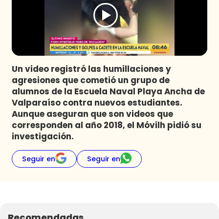
Programas
Club De La Comedia
Contigo en Directo
Plan Perfecto
Un video registró las humillaciones y
El Tiempo
agresiones que cometió un grupo de
Sabingo
alumnos de la Escuela Naval Playa Ancha de
Todos Los Programas
Valparaíso contra nuevos estudiantes.
Aunque aseguran que son videos que
corresponden al año 2018, el Móvilh pidió su
investigación.
Seguir en
Seguir en
Recomendadas