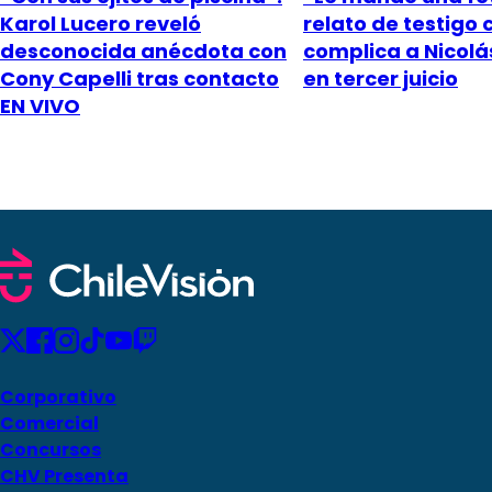
Karol Lucero reveló
relato de testigo 
desconocida anécdota con
complica a Nicol
Cony Capelli tras contacto
en tercer juicio
EN VIVO
Corporativo
Comercial
Concursos
CHV Presenta