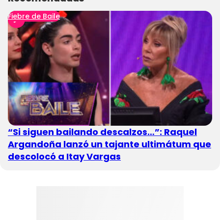
Fiebre de Baile
“Si siguen bailando descalzos…”: Raquel
Argandoña lanzó un tajante ultimátum que
descolocó a Itay Vargas