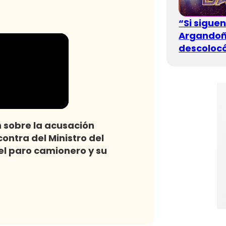
“Si sigue
Argandoña
descolocó
 sobre la acusación
ontra del Ministro del
 el paro camionero y su