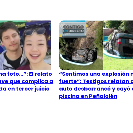
a foto…”: El relato
“Sentimos una explosión
lave que complica a
fuerte”: Testigos relatan
a en tercer juicio
auto desbarrancó y cayó 
piscina en Peñalolén