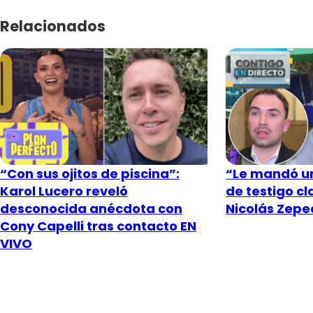
Relacionados
“Con sus ojitos de piscina”:
“Le mandó un
Karol Lucero reveló
de testigo c
desconocida anécdota con
Nicolás Zeped
Cony Capelli tras contacto EN
VIVO