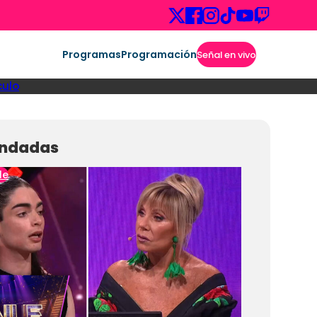
Programas
Programación
Señal en vivo
culo
ndadas
le