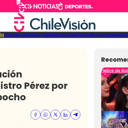
cio
Momentos
Reportajes
Denuncias
Policial
Política
Espectá
Recome
ación
Fiebre de Bai
istro Pérez por
apocho