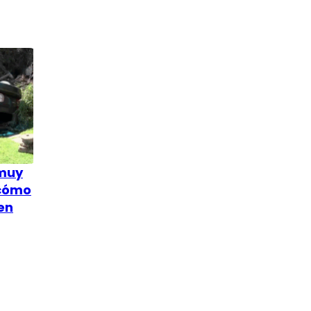
 muy
 cómo
en