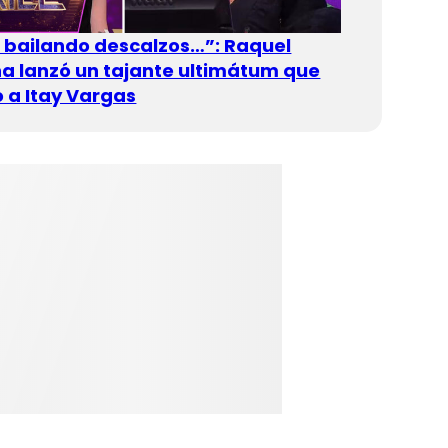
n bailando descalzos…”: Raquel
 lanzó un tajante ultimátum que
 a Itay Vargas