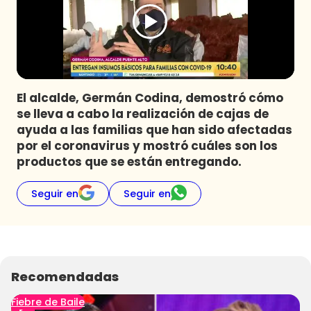
Programas
Club De La Comedia
Contigo en Directo
Plan Perfecto
El alcalde, Germán Codina, demostró cómo
El Tiempo
se lleva a cabo la realización de cajas de
Sabingo
ayuda a las familias que han sido afectadas
Todos Los Programas
por el coronavirus y mostró cuáles son los
productos que se están entregando.
Seguir en
Seguir en
Recomendadas
Fiebre de Baile