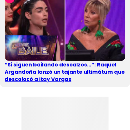
“Si siguen bailando descalzos…”: Raquel
Argandoña lanzó un tajante ultimátum que
descolocó a Itay Vargas