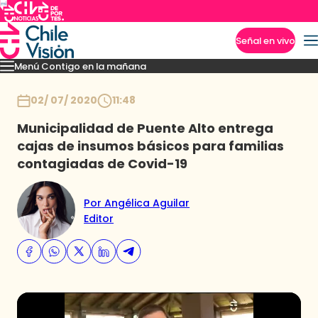
Señal en vivo
Menú Contigo en la mañana
Imperdibles
Momentos
Reportajes
Denuncias
Policial
Política
Espectáculo
Inicio
02/ 07/ 2020
11:48
Municipalidad de Puente Alto entrega
cajas de insumos básicos para familias
contagiadas de Covid-19
Por Angélica Aguilar
Editor