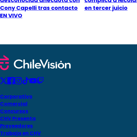
desconocida anécdota con
complica a Nicol
Cony Capelli tras contacto
en tercer juicio
EN VIVO
Corporativo
Comercial
Concursos
CHV Presenta
Proveedores
Trabaja en CHV