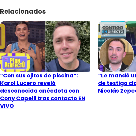
Relacionados
“Con sus ojitos de piscina”:
“Le mandó un
Karol Lucero reveló
de testigo c
desconocida anécdota con
Nicolás Zeped
Cony Capelli tras contacto EN
VIVO