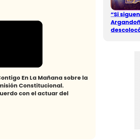
“Si sigue
Argandoña
descolocó
Contigo En La Mañana sobre la
misión Constitucional.
erdo con el actuar del