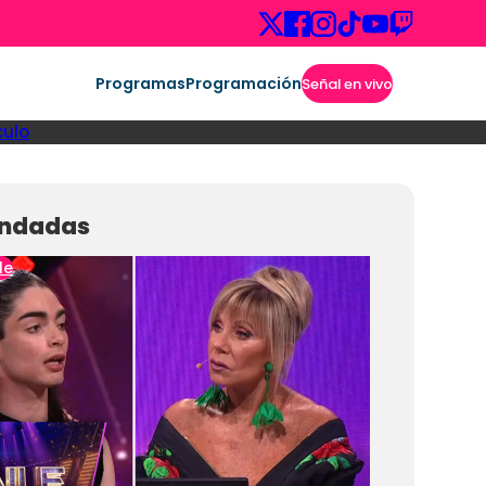
Programas
Programación
Señal en vivo
culo
ndadas
le