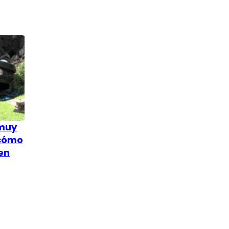
 muy
 cómo
en