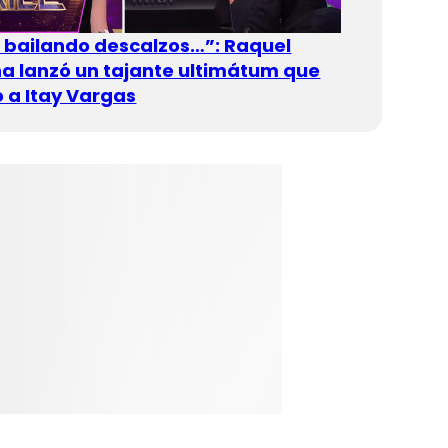
n bailando descalzos…”: Raquel
 lanzó un tajante ultimátum que
 a Itay Vargas