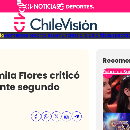
cio
Momentos
Reportajes
Denuncias
Policial
Política
Espectá
Recome
la Flores criticó
Fiebre de Bai
ante segundo