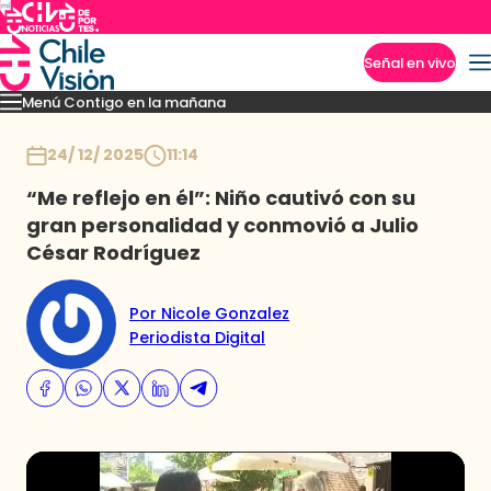
Señal en vivo
Menú Contigo en la mañana
Imperdibles
Momentos
Reportajes
Denuncias
Policial
Política
Espectáculo
Inicio
24/ 12/ 2025
11:14
“Me reflejo en él”: Niño cautivó con su
gran personalidad y conmovió a Julio
César Rodríguez
Por Nicole Gonzalez
Periodista Digital