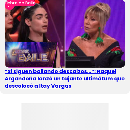
Fiebre de Baile
“Si siguen bailando descalzos…”: Raquel
Argandoña lanzó un tajante ultimátum que
descolocó a Itay Vargas