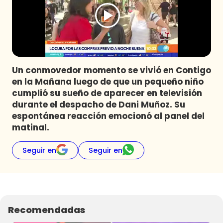
Programas
Club De La Comedia
Contigo en Directo
Plan Perfecto
Un conmovedor momento se vivió en Contigo
El Tiempo
en la Mañana luego de que un pequeño niño
Sabingo
cumplió su sueño de aparecer en televisión
Todos Los Programas
durante el despacho de Dani Muñoz. Su
espontánea reacción emocionó al panel del
matinal.
Seguir en
Seguir en
Recomendadas