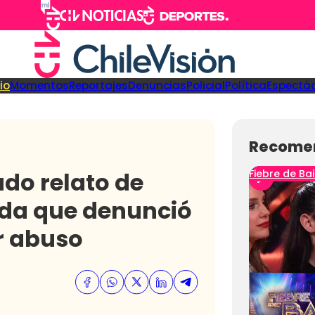
cio
Momentos
Reportajes
Denuncias
Policial
Política
Espectá
Recome
udo relato de
Fiebre de Bai
ada que denunció
r abuso