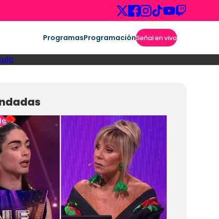
Programas
Programación
Señal en vivo
culo
ndadas
le