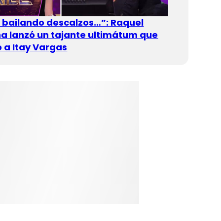
n bailando descalzos…”: Raquel
 lanzó un tajante ultimátum que
 a Itay Vargas