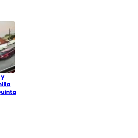
 y
ilia
Quinta