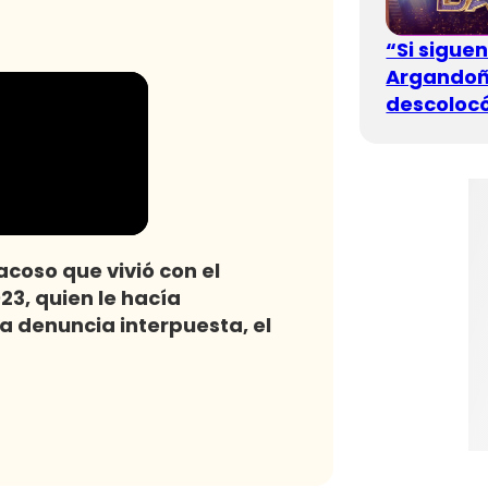
“Si sigue
Argandoña
descolocó
coso que vivió con el
23, quien le hacía
la denuncia interpuesta, el