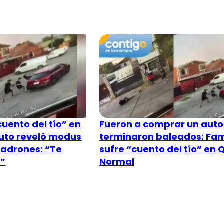
uento del tío” en
Fueron a comprar un auto
uto reveló modus
terminaron baleados: Fam
ladrones: “Te
sufre “cuento del tío” en 
…”
Normal