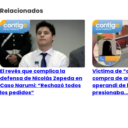
Relacionados
El revés que complica la
Víctima de “c
defensa de Nicolás Zepeda en
compra de a
Caso Narumi: “Rechazó todos
operandi de 
los pedidos”
presionaba