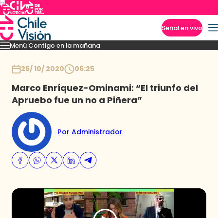
Señal en vivo
Menú Contigo en la mañana
Imperdibles
Momentos
Reportajes
Denuncias
Policial
Política
Espectáculo
Inicio
26/ 10/ 2020
06:25
Marco Enríquez-Ominami: “El triunfo del
Apruebo fue un no a Piñera”
Por Administrador