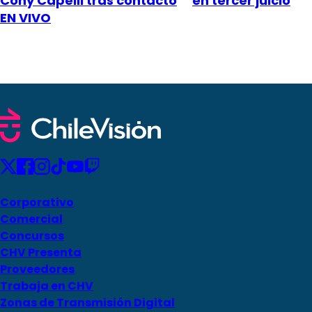
Cony Capelli tras contacto
en tercer juicio
EN VIVO
Corporativo
Comercial
Concursos
CHV Presenta
Proveedores
Trabaja en CHV
Zonas de Transmisión Digital