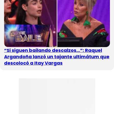
“Si siguen bailando descalzos…”: Raquel
Argandoña lanzó un tajante ultimátum que
descolocó a Itay Vargas