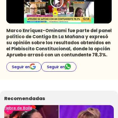
Programas
Club De La Comedia
Contigo en Directo
Plan Perfecto
Marco Enríquez-Ominami fue parte del panel
político de Contigo En La Mañana y expresó
El Tiempo
su opinión sobre los resultados obtenidos en
Sabingo
el Plebiscito Constitucional, donde la opción
Todos Los Programas
Apruebo arrasó con un contundente 78,3%.
Seguir en
Seguir en
Recomendadas
Fiebre de Baile