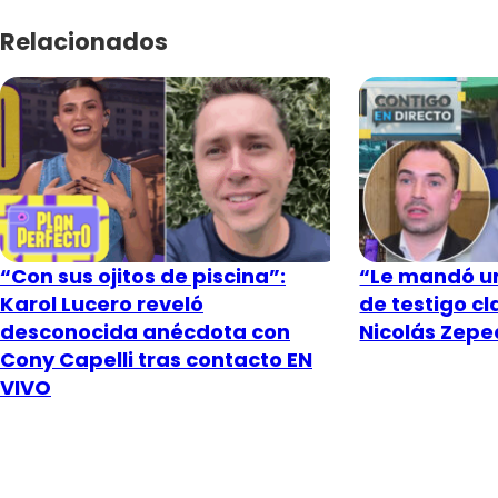
Relacionados
“Con sus ojitos de piscina”:
“Le mandó un
Karol Lucero reveló
de testigo c
desconocida anécdota con
Nicolás Zeped
Cony Capelli tras contacto EN
VIVO