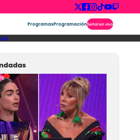
Programas
Programación
Señal en vivo
culo
ndadas
le