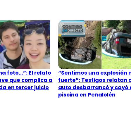
a foto…”: El relato
“Sentimos una explosión
lave que complica a
fuerte”: Testigos relatan
a en tercer juicio
auto desbarrancó y cayó 
piscina en Peñalolén