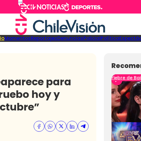
cio
Momentos
Reportajes
Denuncias
Policial
Política
Espectá
Recome
eaparece para
Fiebre de Bai
pruebo hoy y
octubre”