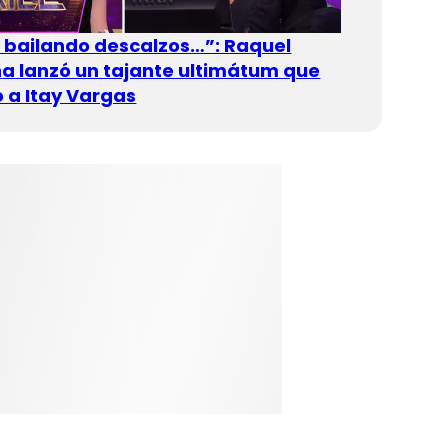
n bailando descalzos…”: Raquel
 lanzó un tajante ultimátum que
 a Itay Vargas