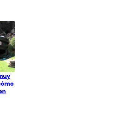
 muy
 cómo
en