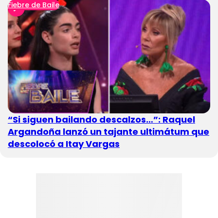
Fiebre de Baile
“Si siguen bailando descalzos…”: Raquel
Argandoña lanzó un tajante ultimátum que
descolocó a Itay Vargas