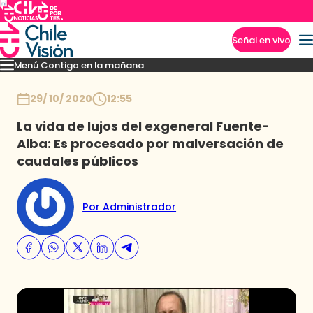
Señal en vivo
Menú Contigo en la mañana
Imperdibles
Momentos
Reportajes
Denuncias
Policial
Política
Espectáculo
Inicio
29/ 10/ 2020
12:55
La vida de lujos del exgeneral Fuente-
Alba: Es procesado por malversación de
caudales públicos
Por Administrador