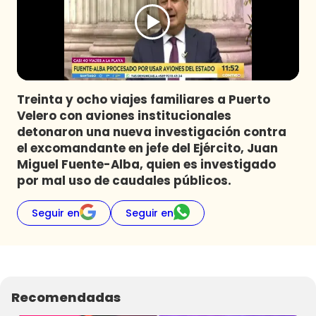
Programas
Club De La Comedia
Contigo en Directo
Plan Perfecto
Treinta y ocho viajes familiares a Puerto
El Tiempo
Velero con aviones institucionales
Sabingo
detonaron una nueva investigación contra
Todos Los Programas
el excomandante en jefe del Ejército, Juan
Miguel Fuente-Alba, quien es investigado
por mal uso de caudales públicos.
Seguir en
Seguir en
Recomendadas