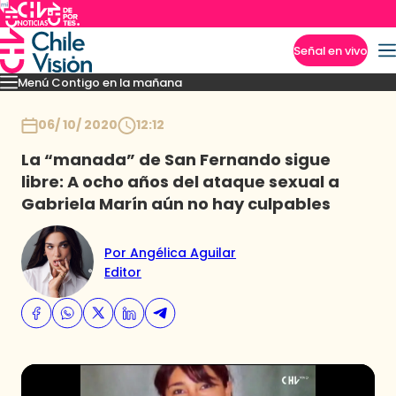
Señal en vivo
Menú Contigo en la mañana
Imperdibles
Momentos
Reportajes
Denuncias
Policial
Política
Espectáculo
Inicio
06/ 10/ 2020
12:12
La “manada” de San Fernando sigue
libre: A ocho años del ataque sexual a
Gabriela Marín aún no hay culpables
Por Angélica Aguilar
Editor