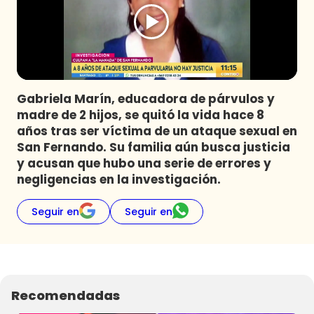
Programas
Club De La Comedia
Contigo en Directo
Plan Perfecto
Gabriela Marín, educadora de párvulos y
El Tiempo
madre de 2 hijos, se quitó la vida hace 8
Sabingo
años tras ser víctima de un ataque sexual en
Todos Los Programas
San Fernando. Su familia aún busca justicia
y acusan que hubo una serie de errores y
negligencias en la investigación.
Seguir en
Seguir en
Recomendadas