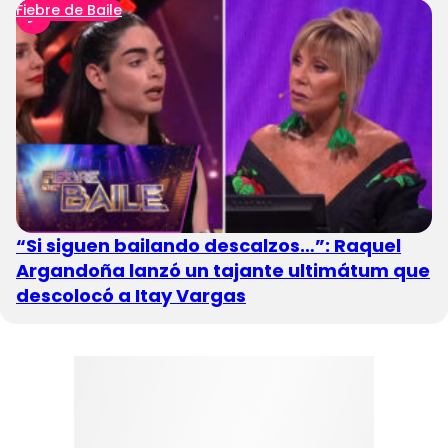
Fiebre de Baile
“Si siguen bailando descalzos…”: Raquel
Argandoña lanzó un tajante ultimátum que
descolocó a Itay Vargas