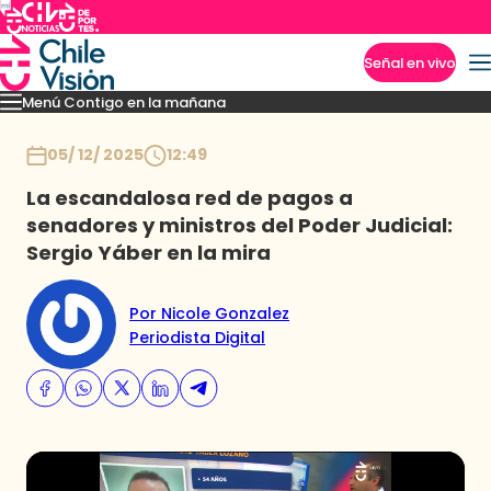
Señal en vivo
Menú Contigo en la mañana
Imperdibles
Momentos
Reportajes
Denuncias
Policial
Política
Espectáculo
Inicio
05/ 12/ 2025
12:49
La escandalosa red de pagos a
senadores y ministros del Poder Judicial:
Sergio Yáber en la mira
Por Nicole Gonzalez
Periodista Digital