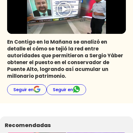
Programas
Club De La Comedia
Contigo en Directo
Plan Perfecto
En Contigo en la Mañana se analizó en
El Tiempo
detalle el cómo se tejió la red entre
Sabingo
autoridades que permitieron a Sergio Yáber
Todos Los Programas
obtener el puesto en el conservador de
Puente Alto, logrando así acumular un
millonario patrimonio.
Seguir en
Seguir en
Recomendadas