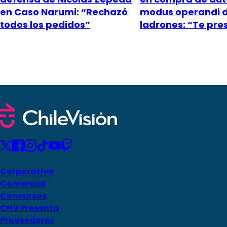
en Caso Narumi: “Rechazó
modus operandi 
todos los pedidos”
ladrones: “Te pr
Corporativo
Comercial
Concursos
CHV Presenta
Proveedores