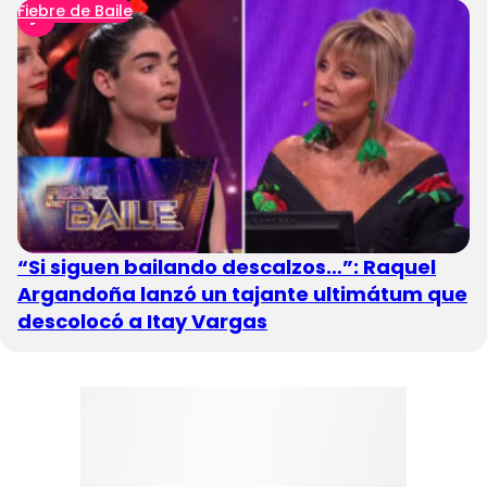
Fiebre de Baile
“Si siguen bailando descalzos…”: Raquel
Argandoña lanzó un tajante ultimátum que
descolocó a Itay Vargas