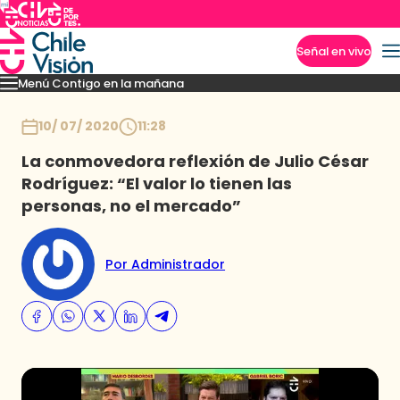
Señal en vivo
Menú Contigo en la mañana
Imperdibles
Momentos
Reportajes
Denuncias
Policial
Política
Espectáculo
Inicio
10/ 07/ 2020
11:28
La conmovedora reflexión de Julio César
Rodríguez: “El valor lo tienen las
personas, no el mercado”
Por Administrador