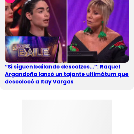
“Si siguen bailando descalzos…”: Raquel
Argandoña lanzó un tajante ultimátum que
descolocó a Itay Vargas