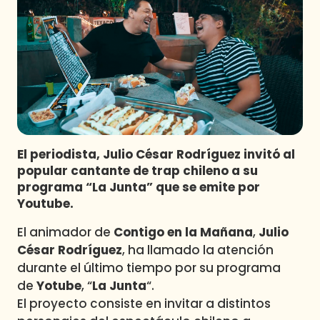
Programas
Club De La Comedia
Contigo en Directo
Plan Perfecto
El Tiempo
Sabingo
Todos Los Programas
El periodista, Julio César Rodríguez invitó al
popular cantante de trap chileno a su
programa “La Junta” que se emite por
Youtube.
El animador de
Contigo en la Mañana
,
Julio
César Rodríguez
, ha llamado la atención
durante el último tiempo por su programa
de
Yotube
, “
La Junta
“.
El proyecto consiste en invitar a distintos