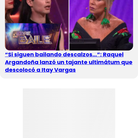
“Si siguen bailando descalzos…”: Raquel
Argandoña lanzó un tajante ultimátum que
descolocó a Itay Vargas