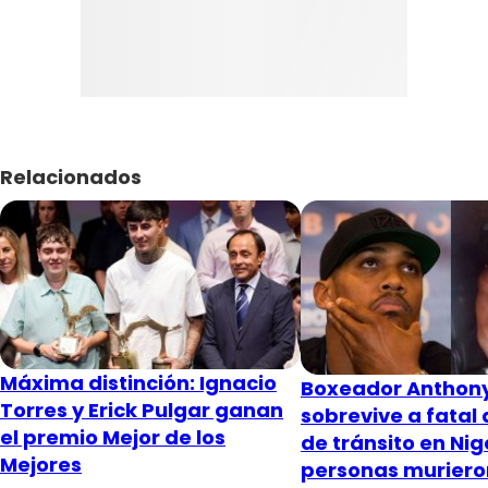
Relacionados
Máxima distinción: Ignacio
Boxeador Anthon
Torres y Erick Pulgar ganan
sobrevive a fatal
el premio Mejor de los
de tránsito en Nig
Mejores
personas muriero