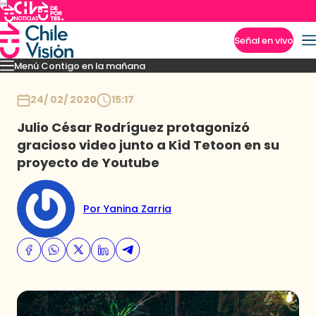
Señal en vivo
Menú Contigo en la mañana
Imperdibles
Momentos
Reportajes
Denuncias
Policial
Política
Espectáculo
Inicio
24/ 02/ 2020
15:17
Julio César Rodríguez protagonizó
gracioso video junto a Kid Tetoon en su
proyecto de Youtube
Por Yanina Zarria