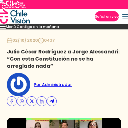
Señal en vivo
Menú Contigo en la mañana
Imperdibles
Momentos
Reportajes
Denuncias
Policial
Política
Espectáculo
Inicio
02/ 10/ 2020
04:17
Julio César Rodríguez a Jorge Alessandri:
“Con esta Constitución no se ha
arreglado nada”
Por Administrador