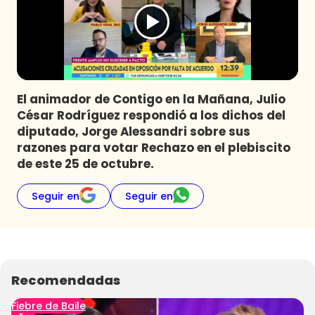
Programas
Club De La Comedia
Contigo en Directo
Plan Perfecto
El animador de Contigo en la Mañana, Julio
El Tiempo
César Rodríguez respondió a los dichos del
Sabingo
diputado, Jorge Alessandri sobre sus
Todos Los Programas
razones para votar Rechazo en el plebiscito
de este 25 de octubre.
Seguir en
Seguir en
Recomendadas
Fiebre de Baile