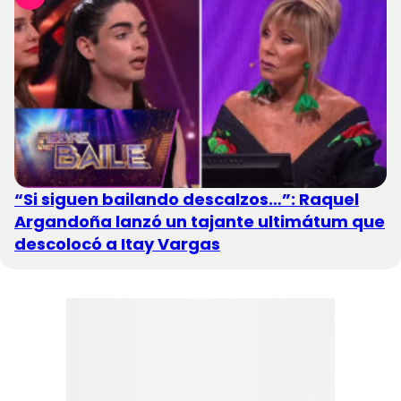
“Si siguen bailando descalzos…”: Raquel
Argandoña lanzó un tajante ultimátum que
descolocó a Itay Vargas