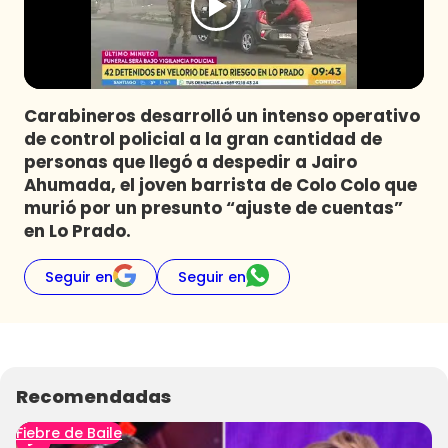
Programas
Club De La Comedia
Contigo en Directo
Plan Perfecto
Carabineros desarrolló un intenso operativo
de control policial a la gran cantidad de
El Tiempo
personas que llegó a despedir a Jairo
Sabingo
Ahumada, el joven barrista de Colo Colo que
Todos Los Programas
murió por un presunto “ajuste de cuentas”
en Lo Prado.
Seguir en
Seguir en
Recomendadas
Fiebre de Baile