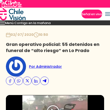
Señal en vivo
Menú Contigo en la mañana
Imperdibles
Momentos
Reportajes
Denuncias
Policial
Política
Espectáculo
Inicio
02/ 07/ 2020
10:50
Gran operativo policial: 55 detenidos en
funeral de “alto riesgo” en Lo Prado
Por Administrador