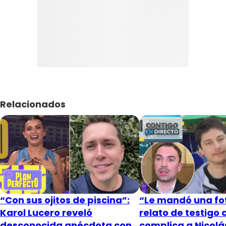
Relacionados
“Con sus ojitos de piscina”:
“Le mandó una fot
Karol Lucero reveló
relato de testigo 
desconocida anécdota con
complica a Nicol