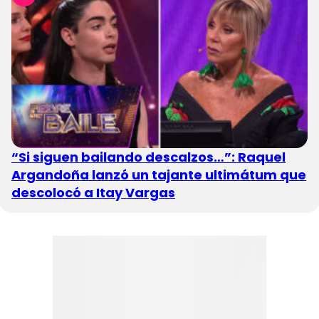
“Si siguen bailando descalzos…”: Raquel
Argandoña lanzó un tajante ultimátum que
descolocó a Itay Vargas