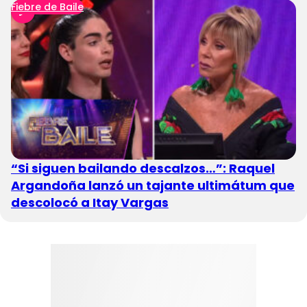
Fiebre de Baile
“Si siguen bailando descalzos…”: Raquel
Argandoña lanzó un tajante ultimátum que
descolocó a Itay Vargas