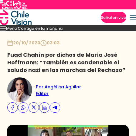
Señal en vivo
Menú Contigo en la mañana
Imperdibles
Momentos
Reportajes
Denuncias
Policial
Política
Espectáculo
Inicio
20/ 10/ 2020
03:03
Fuad Chahín por dichos de María José
Hoffmann: “También es condenable el
saludo nazi en las marchas del Rechazo”
Por Angélica Aguilar
Editor