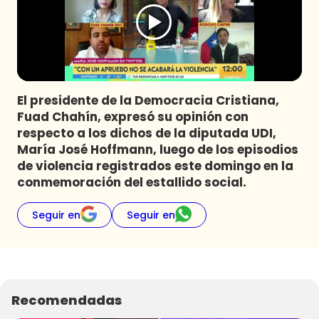
Programas
Club De La Comedia
Contigo en Directo
Plan Perfecto
El presidente de la Democracia Cristiana,
El Tiempo
Fuad Chahín, expresó su opinión con
Sabingo
respecto a los dichos de la diputada UDI,
Todos Los Programas
María José Hoffmann, luego de los episodios
de violencia registrados este domingo en la
conmemoración del estallido social.
Seguir en
Seguir en
Recomendadas