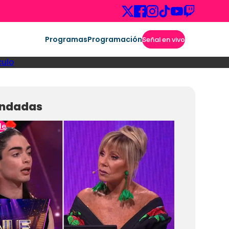
Programas
Programación
Señal en vivo
culo
ndadas
le