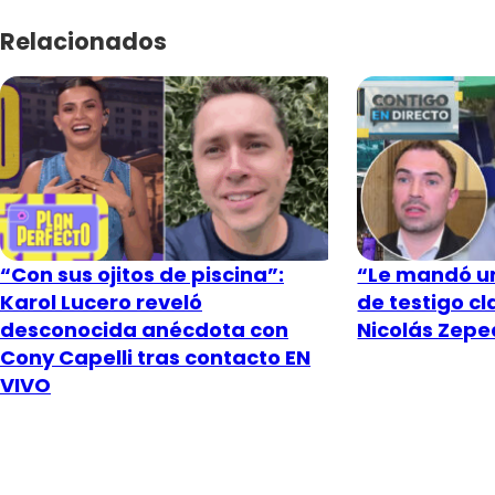
Relacionados
“Con sus ojitos de piscina”:
“Le mandó un
Karol Lucero reveló
de testigo c
desconocida anécdota con
Nicolás Zeped
Cony Capelli tras contacto EN
VIVO