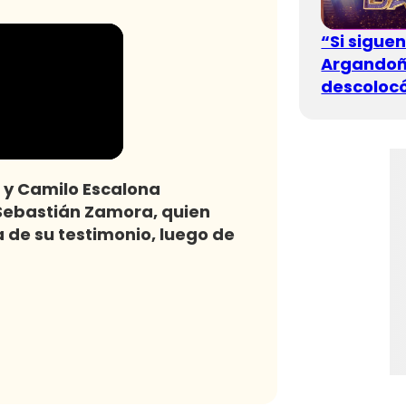
“Si sigue
Argandoña
descolocó
o y Camilo Escalona
 Sebastián Zamora, quien
 de su testimonio, luego de