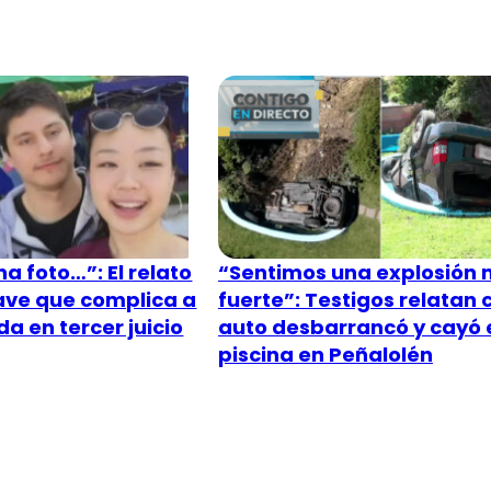
a foto…”: El relato
“Sentimos una explosión
lave que complica a
fuerte”: Testigos relatan
a en tercer juicio
auto desbarrancó y cayó 
piscina en Peñalolén