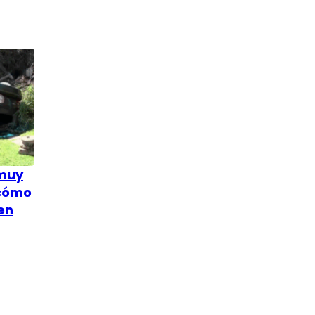
 muy
 cómo
en