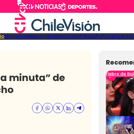
cio
Momentos
Reportajes
Denuncias
Policial
Política
Espectá
Recome
sa minuta” de
Fiebre de Bai
cho