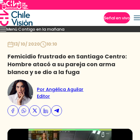
Señal en vivo
Menú Contigo en la mañana
Imperdibles
Momentos
Reportajes
Denuncias
Policial
Política
Espectáculo
Inicio
13/ 10/ 2020
10:10
Femicidio frustrado en Santiago Centro:
Hombre atacó a su pareja con arma
blanca y se dio a la fuga
Por Angélica Aguilar
Editor