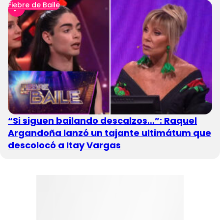
Fiebre de Baile
“Si siguen bailando descalzos…”: Raquel
Argandoña lanzó un tajante ultimátum que
descolocó a Itay Vargas