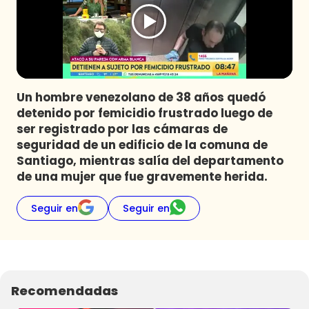
Programas
Club De La Comedia
Contigo en Directo
Plan Perfecto
Un hombre venezolano de 38 años quedó
El Tiempo
detenido por femicidio frustrado luego de
Sabingo
ser registrado por las cámaras de
Todos Los Programas
seguridad de un edificio de la comuna de
Santiago, mientras salía del departamento
de una mujer que fue gravemente herida.
Seguir en
Seguir en
Recomendadas