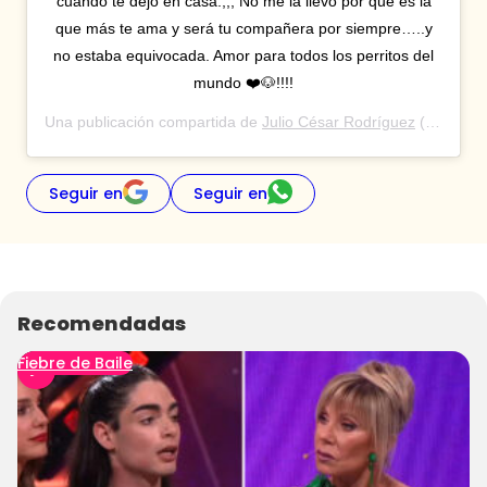
cuando te dejo en casa:,,, No me la llevo por que es la
que más te ama y será tu compañera por siempre…..y
no estaba equivocada. Amor para todos los perritos del
mundo ❤️🐶!!!!
Una publicación compartida de
Julio César Rodríguez
(@jcrodriguezoriginal) el
Seguir en
Seguir en
Recomendadas
Fiebre de Baile