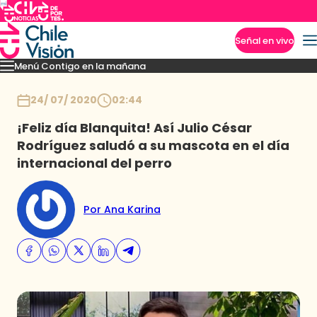
Señal en vivo
Menú Contigo en la mañana
Imperdibles
Momentos
Reportajes
Denuncias
Policial
Política
Espectáculo
Inicio
24/ 07/ 2020
02:44
¡Feliz día Blanquita! Así Julio César
Rodríguez saludó a su mascota en el día
internacional del perro
Por Ana Karina