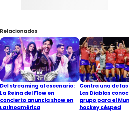
Relacionados
Del streaming al escenario:
Contra una de las 
La Reina del Flow en
Las Diablas conoc
concierto anuncia show en
grupo para el Mun
Latinoamérica
hockey césped