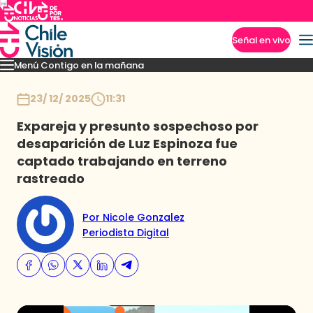
Señal en vivo
Menú Contigo en la mañana
Imperdibles
Momentos
Reportajes
Denuncias
Policial
Política
Espectáculo
Inicio
23/ 12/ 2025
11:31
Expareja y presunto sospechoso por
desaparición de Luz Espinoza fue
captado trabajando en terreno
rastreado
Por Nicole Gonzalez
Periodista Digital