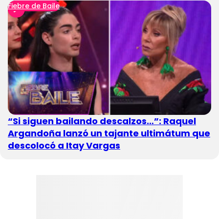
Fiebre de Baile
“Si siguen bailando descalzos…”: Raquel
Argandoña lanzó un tajante ultimátum que
descolocó a Itay Vargas