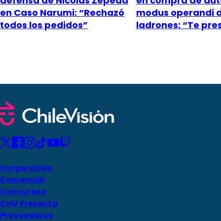
defensa de Nicolás Zepeda
en compra de aut
en Caso Narumi: “Rechazó
modus operandi 
todos los pedidos”
ladrones: “Te pr
Corporativo
Comercial
Concursos
CHV Presenta
Proveedores