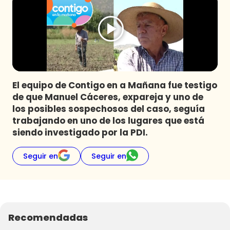
Programas
Club De La Comedia
Contigo en Directo
Plan Perfecto
El Tiempo
El equipo de Contigo en a Mañana fue testigo
Sabingo
de que Manuel Cáceres, expareja y uno de
Todos Los Programas
los posibles sospechosos del caso, seguía
trabajando en uno de los lugares que está
siendo investigado por la PDI.
Seguir en
Seguir en
Recomendadas