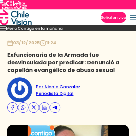
Señal en vivo
Menú Contigo en la mañana
Imperdibles
Momentos
Reportajes
Denuncias
Policial
Política
Espectáculo
Inicio
03/ 12/ 2025
11:24
Exfuncionaria de la Armada fue
desvinculada por predicar: Denunció a
capellán evangélico de abuso sexual
Por Nicole Gonzalez
Periodista Digital