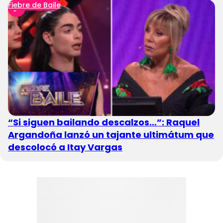
Fiebre de Baile
“Si siguen bailando descalzos…”: Raquel
Argandoña lanzó un tajante ultimátum que
descolocó a Itay Vargas