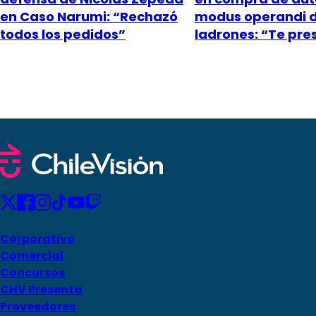
en Caso Narumi: “Rechazó
modus operandi 
todos los pedidos”
ladrones: “Te pr
Corporativo
Comercial
Concursos
CHV Presenta
Proveedores