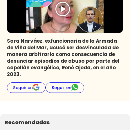
Programas
Club De La Comedia
Contigo en Directo
Plan Perfecto
Sara Narváez, exfuncionaria de la Armada
El Tiempo
de Viña del Mar, acusó ser desvinculada de
Sabingo
manera arbitraria como consecuencia de
Todos Los Programas
denunciar episodios de abuso por parte del
capellán evangélico, René Ojeda, en el año
2023.
Seguir en
Seguir en
Recomendadas