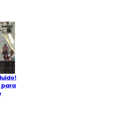
luido!
o para
e