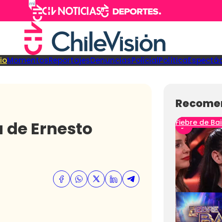
cio
Momentos
Reportajes
Denuncias
Policial
Política
Espectá
Recome
a de Ernesto
Fiebre de Bai