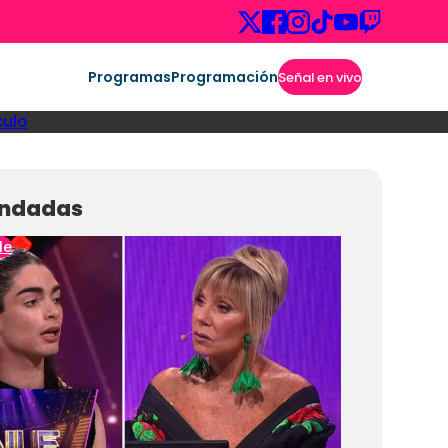
Programas
Programación
Señal en vivo
culo
ndadas
le