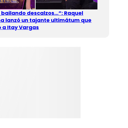
n bailando descalzos…”: Raquel
 lanzó un tajante ultimátum que
 a Itay Vargas