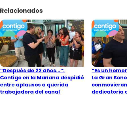
Relacionados
“Después de 22 años…”:
“Es un homen
Contigo en la Mañana despidió
La Gran Sono
entre aplausos a querida
conmovieron
trabajadora del canal
dedicatoria