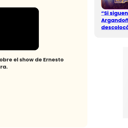
“Si sigue
Argandoña
descolocó
sobre el show de Ernesto
ra.