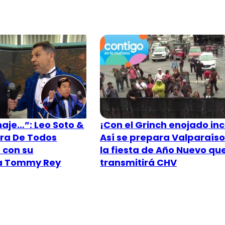
aje…”: Leo Soto &
¡Con el Grinch enojado inc
ra De Todos
Así se prepara Valparaís
 con su
la fiesta de Año Nuevo qu
 a Tommy Rey
transmitirá CHV