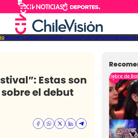
cio
Momentos
Reportajes
Denuncias
Policial
Política
Espectá
Recome
stival”: Estas son
Fiebre de Bai
 sobre el debut