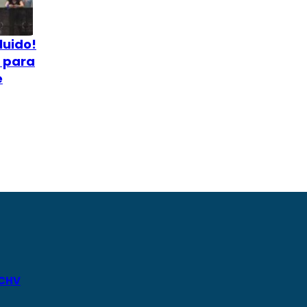
luido!
o para
e
 CHV