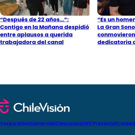
“Después de 22 años…”:
“Es un homen
Contigo en la Mañana despidió
La Gran Sono
entre aplausos a querida
conmovieron
trabajadora del canal
dedicatoria
Corporativo
Comercial
Concursos
CHV Presenta
Proveed