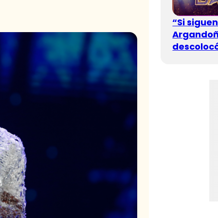
“Si sigue
Argandoña
descolocó