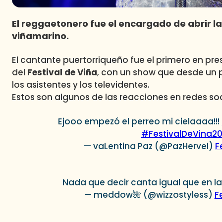
El reggaetonero fue el encargado de abrir l
viñamarino.
El cantante puertorriqueño fue el primero en pre
del
Festival de Viña
, con un show que desde un p
los asistentes y los televidentes.
Estos son algunos de las reacciones en redes soc
Ejooo empezó el perreo mi cielaaaa!!!
#FestivalDeVina2
— vaLentina Paz (@PazHervel)
F
Nada que decir canta igual que en l
— meddow🌺 (@wizzostyless)
F