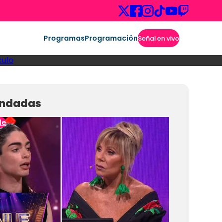
Programas
Programación
Señal en vivo
culo
ndadas
le