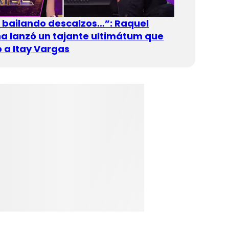
n bailando descalzos…”: Raquel
 lanzó un tajante ultimátum que
 a Itay Vargas