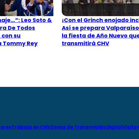
aje…”: Leo Soto &
¡Con el Grinch enojado inc
ra De Todos
Así se prepara Valparaís
 con su
la fiesta de Año Nuevo qu
 a Tommy Rey
transmitirá CHV
ores
Trabaja en CHV
Zonas de Transmisión Digital
Visita