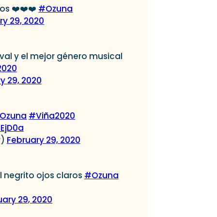
os ❤️❤️❤️
#Ozuna
ry 29, 2020
val y el mejor género musical
2020
y 29, 2020
Ozuna
#Viña2020
uEjD0a
r)
February 29, 2020
 negrito ojos claros
#Ozuna
uary 29, 2020