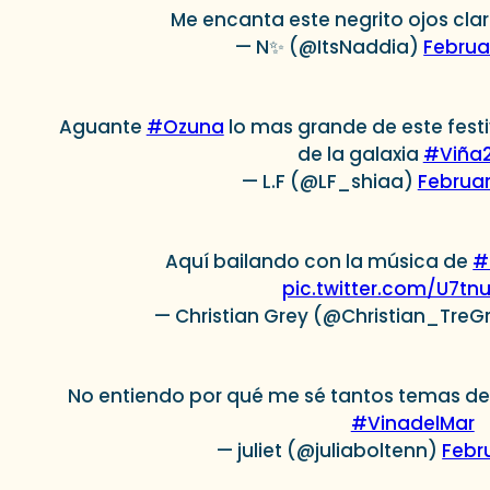
Me encanta este negrito ojos clar
— N✨ (@ItsNaddia)
Februa
Aguante
#Ozuna
lo mas grande de este festi
de la galaxia
#Viña
— L.F (@LF_shiaa)
Februar
Aquí bailando con la música de
#
pic.twitter.com/U7tn
— Christian Grey (@Christian_TreG
No entiendo por qué me sé tantos temas del
#VinadelMar
— juliet (@juliaboltenn)
Febr