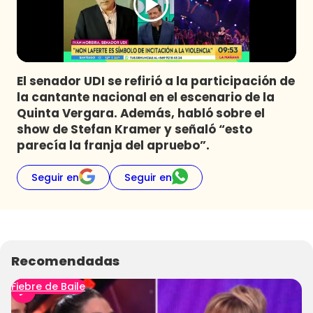
Programas
Club De La Comedia
Contigo en Directo
Plan Perfecto
El senador UDI se refirió a la participación de
la cantante nacional en el escenario de la
El Tiempo
Quinta Vergara. Además, habló sobre el
Sabingo
show de Stefan Kramer y señaló “esto
Todos Los Programas
parecía la franja del apruebo”.
Seguir en
Seguir en
Recomendadas
Fiebre de Baile