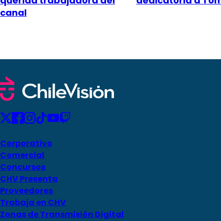
querida trabajadora del
dedicatoria a To
canal
Corporativo
Comercial
Concursos
CHV Presenta
Proveedores
Trabaja en CHV
Zonas de Transmisión Digital