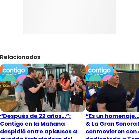
Relacionados
“Después de 22 años…”:
“Es un homenaje…”
Contigo en la Mañana
& La Gran Sonora
despidió entre aplausos a
conmovieron con 