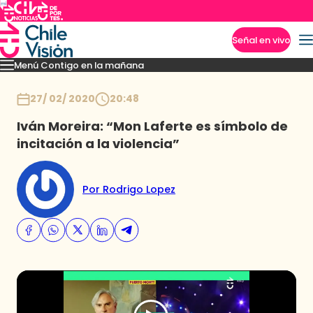
Señal en vivo
Menú Contigo en la mañana
Imperdibles
Momentos
Reportajes
Denuncias
Policial
Política
Espectáculo
Inicio
27/ 02/ 2020
20:48
Iván Moreira: “Mon Laferte es símbolo de
incitación a la violencia”
Por Rodrigo Lopez