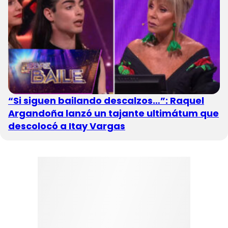
“Si siguen bailando descalzos…”: Raquel
Argandoña lanzó un tajante ultimátum que
descolocó a Itay Vargas