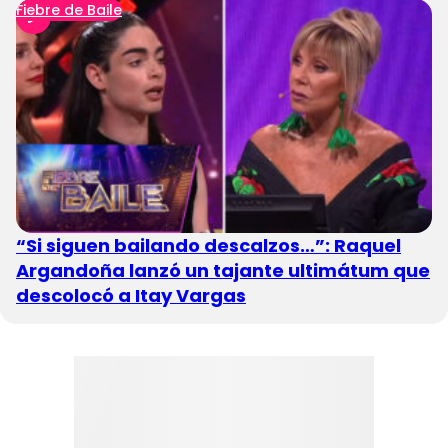
Fiebre de Baile
“Si siguen bailando descalzos…”: Raquel
Argandoña lanzó un tajante ultimátum que
descolocó a Itay Vargas