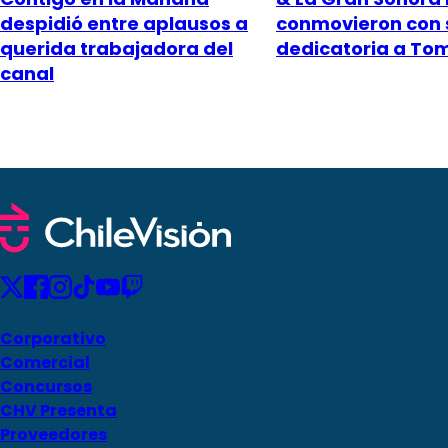
despidió entre aplausos a
conmovieron con 
querida trabajadora del
dedicatoria a To
canal
Corporativo
Comercial
Concursos
CHV Presenta
Proveedores