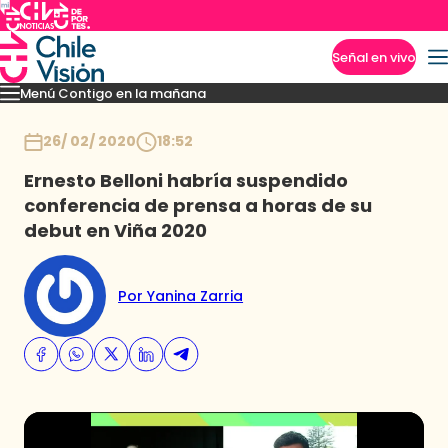
Señal en vivo
Menú Contigo en la mañana
Imperdibles
Momentos
Reportajes
Denuncias
Policial
Política
Espectáculo
Inicio
26/ 02/ 2020
18:52
Ernesto Belloni habría suspendido
conferencia de prensa a horas de su
debut en Viña 2020
Por Yanina Zarria