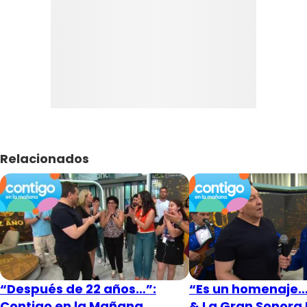
Relacionados
“Después de 22 años…”:
“Es un homenaje…”
Contigo en la Mañana
& La Gran Sonora