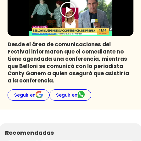
Programas
Club De La Comedia
Contigo en Directo
Plan Perfecto
Desde el área de comunicaciones del
El Tiempo
Festival informaron que el comediante no
Sabingo
tiene agendada una conferencia, mientras
Todos Los Programas
que Belloni se comunicó con la periodista
Conty Ganem a quien aseguró que asistiría
a la conferencia.
Seguir en
Seguir en
Recomendadas