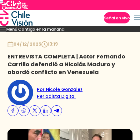
Señal en vivo
Menú Contigo en la mañana
Imperdibles
Momentos
Reportajes
Denuncias
Policial
Política
Espectáculo
Inicio
04/ 12/ 2025
13:19
ENTREVISTA COMPLETA | Actor Fernando
Carrillo defendió a Nicolás Maduro y
abordó conflicto en Venezuela
Por Nicole Gonzalez
Periodista Digital