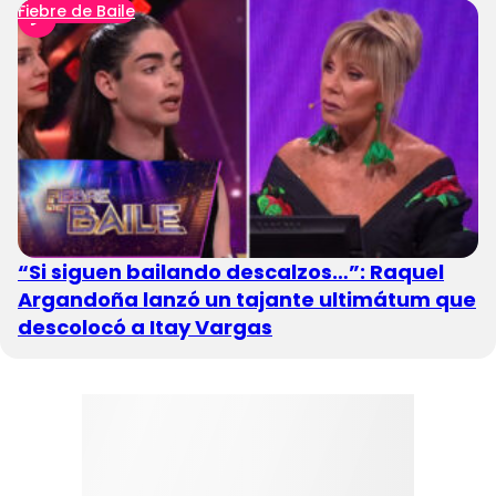
Fiebre de Baile
“Si siguen bailando descalzos…”: Raquel
Argandoña lanzó un tajante ultimátum que
descolocó a Itay Vargas