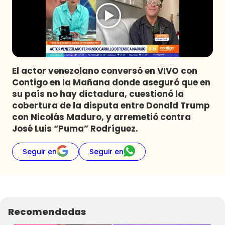
Programas
Club De La Comedia
Contigo en Directo
Plan Perfecto
El actor venezolano conversó en VIVO con
El Tiempo
Contigo en la Mañana donde aseguró que en
Sabingo
su país no hay dictadura, cuestionó la
Todos Los Programas
cobertura de la disputa entre Donald Trump
con Nicolás Maduro, y arremetió contra
José Luis “Puma” Rodríguez.
Seguir en
Seguir en
Recomendadas