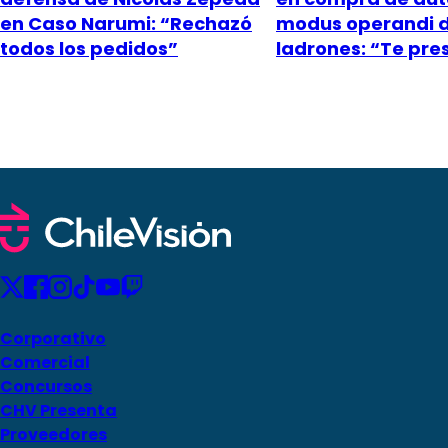
en Caso Narumi: “Rechazó
modus operandi 
todos los pedidos”
ladrones: “Te pr
Corporativo
Comercial
Concursos
CHV Presenta
Proveedores