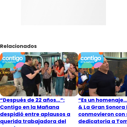
Relacionados
“Después de 22 años…”:
“Es un homenaje…”
Contigo en la Mañana
& La Gran Sonora
despidió entre aplausos a
conmovieron con 
querida trabajadora del
dedicatoria a To