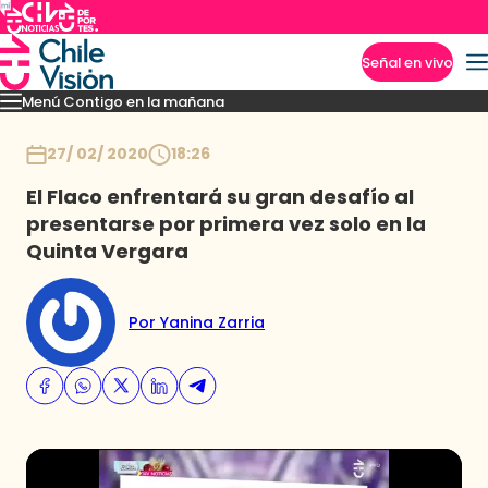
Señal en vivo
Menú Contigo en la mañana
Imperdibles
Momentos
Reportajes
Denuncias
Policial
Política
Espectáculo
Inicio
27/ 02/ 2020
18:26
El Flaco enfrentará su gran desafío al
presentarse por primera vez solo en la
Quinta Vergara
Por Yanina Zarria