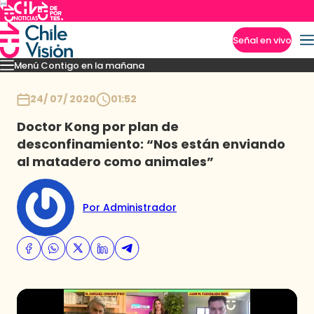
Señal en vivo
Menú Contigo en la mañana
Imperdibles
Momentos
Reportajes
Denuncias
Policial
Política
Espectáculo
Inicio
24/ 07/ 2020
01:52
Doctor Kong por plan de
desconfinamiento: “Nos están enviando
al matadero como animales”
Por Administrador