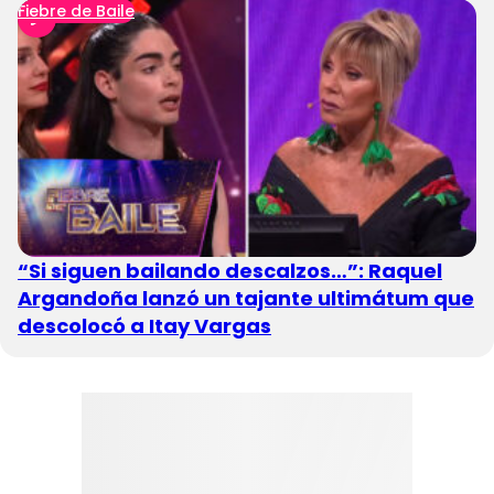
Fiebre de Baile
“Si siguen bailando descalzos…”: Raquel
Argandoña lanzó un tajante ultimátum que
descolocó a Itay Vargas