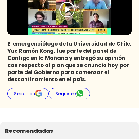
Programas
Club De La Comedia
Contigo en Directo
Plan Perfecto
El emergenciólogo de la Universidad de Chile,
El Tiempo
Yuc Ramón Kong, fue parte del panel de
Sabingo
Contigo en la Mañana y entregó su opinión
Todos Los Programas
con respecto al plan que se anuncia hoy por
parte del Gobierno para comenzar el
desconfinamiento en el país.
Seguir en
Seguir en
Recomendadas