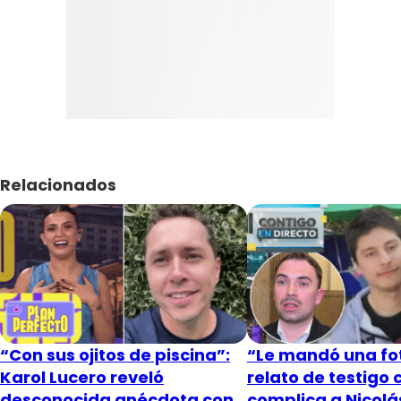
Relacionados
“Con sus ojitos de piscina”:
“Le mandó una fot
Karol Lucero reveló
relato de testigo 
desconocida anécdota con
complica a Nicol