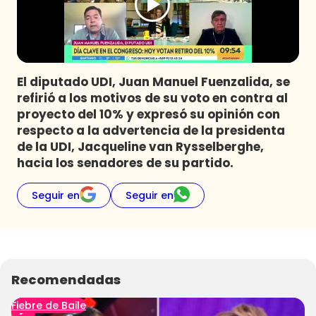
Programas
Club De La Comedia
Contigo en Directo
Plan Perfecto
El diputado UDI, Juan Manuel Fuenzalida, se
refirió a los motivos de su voto en contra al
El Tiempo
proyecto del 10% y expresó su opinión con
Sabingo
respecto a la advertencia de la presidenta
Todos Los Programas
de la UDI, Jacqueline van Rysselberghe,
hacia los senadores de su partido.
Seguir en
Seguir en
Recomendadas
Fiebre de Baile