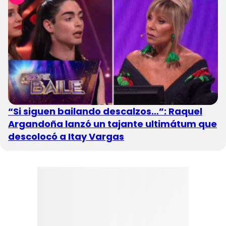
“Si siguen bailando descalzos…”: Raquel
Argandoña lanzó un tajante ultimátum que
descolocó a Itay Vargas