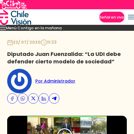
Señal en vivo
Menú Contigo en la mañana
Imperdibles
Momentos
Reportajes
Denuncias
Policial
Política
Espectáculo
Inicio
22/ 07/ 2020
11:33
Diputado Juan Fuenzalida: “La UDI debe
defender cierto modelo de sociedad”
Por Administrador