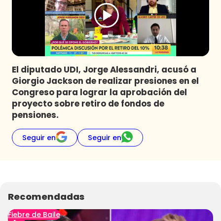
Programas
Club De La Comedia
Contigo en Directo
Plan Perfecto
El diputado UDI, Jorge Alessandri, acusó a
El Tiempo
Giorgio Jackson de realizar presiones en el
Sabingo
Congreso para lograr la aprobación del
Todos Los Programas
proyecto sobre retiro de fondos de
pensiones.
Seguir en
Seguir en
Recomendadas
Fiebre de Baile