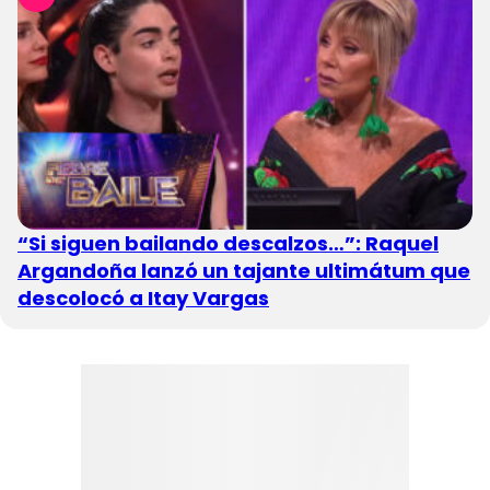
“Si siguen bailando descalzos…”: Raquel
Argandoña lanzó un tajante ultimátum que
descolocó a Itay Vargas