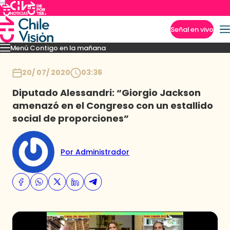
Señal en vivo
Menú Contigo en la mañana
Imperdibles
Momentos
Reportajes
Denuncias
Policial
Política
Espectáculo
Inicio
20/ 07/ 2020
03:36
Diputado Alessandri: “Giorgio Jackson
amenazó en el Congreso con un estallido
social de proporciones”
Por Administrador