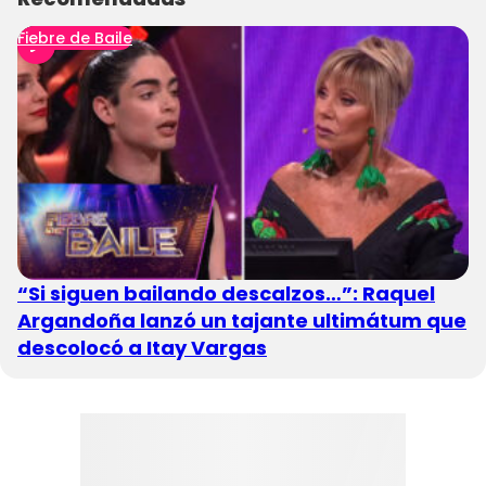
Fiebre de Baile
“Si siguen bailando descalzos…”: Raquel
Argandoña lanzó un tajante ultimátum que
descolocó a Itay Vargas