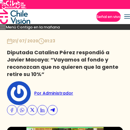
Señal en vivo
Menú Contigo en la mañana
Imperdibles
Momentos
Reportajes
Denuncias
Policial
Política
Espectáculo
Inicio
21/ 07/ 2020
01:23
Diputada Catalina Pérez respondió a
Javier Macaya: “Vayamos al fondo y
reconozcan que no quieren que la gente
retire su 10%”
Por Administrador