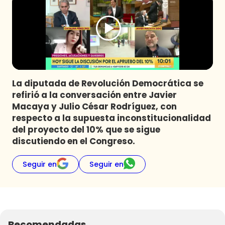
Programas
Club De La Comedia
Contigo en Directo
Plan Perfecto
El Tiempo
La diputada de Revolución Democrática se
Sabingo
refirió a la conversación entre Javier
Todos Los Programas
Macaya y Julio César Rodríguez, con
respecto a la supuesta inconstitucionalidad
del proyecto del 10% que se sigue
discutiendo en el Congreso.
Seguir en
Seguir en
Recomendadas