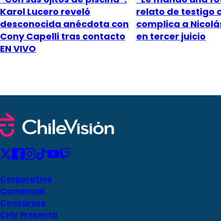
Karol Lucero reveló
relato de testigo 
desconocida anécdota con
complica a Nicol
Cony Capelli tras contacto
en tercer juicio
EN VIVO
Corporativo
Comercial
Concursos
CHV Presenta